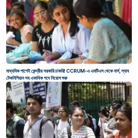
চাকরি
মাধ্যমিক পাশেই কেন্দ্রীয় সরকারি চাকরি! CCRUM-এ এমটিএস থেকে নার্স, ল্যাব
টেকনিশিয়ান সহ একাধিক পদে নিয়োগ শুরু