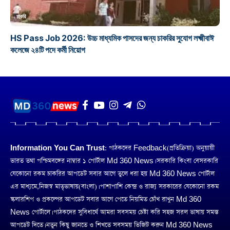
চাকরি
HS Pass Job 2026: উচ্চ মাধ্যমিক পাসদের জন্য চাকরির সুযোগ লক্ষ্মীবাঈ
কলেজে ২৪টি পদে কর্মী নিয়োগ
Information You Can Trust:
পাঠকদের Feedback(প্রতিক্রিয়া) অনুয়ায়ী
ভারত তথা পশ্চিমবঙ্গের নাম্বার ১ পোর্টাল Md 360 News। সরকারি কিংবা বেসরকারি
যেকোনো রকম চাকরির আপডেট সবার আগে তুলে ধরা হয় Md 360 News পোর্টাল
এর মাধ্যমে,নিজস্ব মাতৃভাষায়(বাংলা)। পাশাপাশি কেন্দ্র ও রাজ্য সরকারের যেকোনো রকম
স্কলারশিপ ও প্রকল্পের আপডেট সবার আগে পেতে নিয়মিত চোঁখ রাখুন Md 360
News পোর্টালে। পাঠকদের সুবিধার্থে আমরা সবসময় চেষ্টা করি সহজ সরল ভাষায় সমস্ত
আপডেট দিতে। নতুন কিছু জানতে ও শিখতে সবসময় ভিজিট করুন Md 360 News