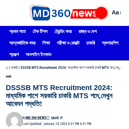
Aa
প্রথম পাতা
টেক টিপস
ট্রেন্ডিং খবর
রাজ্য ও দেশ
আন্তর্জাতিক খবর
শিক্ষা
পরীক্ষা ও রেজাল্ট
চাকরি
স্কলারশিপ
প্রকল্প
অনলাইন ইনকাম
⌂
/
চাকরি
/
DSSSB MTS Recruitment 2024: মাধ্যমিক পাশে সরকারি চাকরি MTS পদে,দেখুন আবেদন পদ্ধতি!
চাকরি
DSSSB MTS Recruitment 2024:
মাধ্যমিক পাশে সরকারি চাকরি MTS পদে,দেখুন
আবেদন পদ্ধতি!
By
MD 360 NEWS
Last Updated: January 19, 2024 6:31 PM 6:31 PM