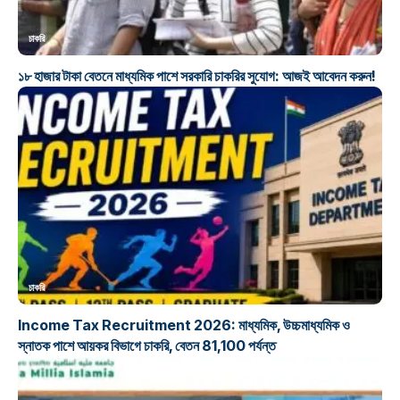
চাকরি
১৮ হাজার টাকা বেতনে মাধ্যমিক পাশে সরকারি চাকরির সুযোগ: আজই আবেদন করুন!
চাকরি
Income Tax Recruitment 2026: মাধ্যমিক, উচ্চমাধ্যমিক ও
স্নাতক পাশে আয়কর বিভাগে চাকরি, বেতন 81,100 পর্যন্ত