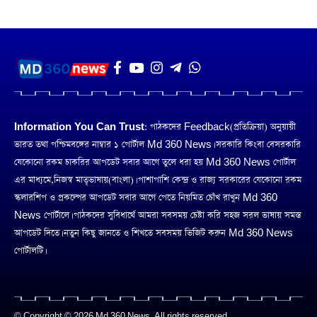
Information You Can Trust:
পাঠকদের Feedback(প্রতিক্রিয়া) অনুয়ায়ী
ভারত তথা পশ্চিমবঙ্গের নাম্বার ১ পোর্টাল Md 360 News। সরকারি কিংবা বেসরকারি
যেকোনো রকম চাকরির আপডেট সবার আগে তুলে ধরা হয় Md 360 News পোর্টাল
এর মাধ্যমে,নিজস্ব মাতৃভাষায়(বাংলা)। পাশাপাশি কেন্দ্র ও রাজ্য সরকারের যেকোনো রকম
স্কলারশিপ ও প্রকল্পের আপডেট সবার আগে পেতে নিয়মিত চোঁখ রাখুন Md 360
News পোর্টালে। পাঠকদের সুবিধার্থে আমরা সবসময় চেষ্টা করি সহজ সরল ভাষায় সমস্ত
আপডেট দিতে। নতুন কিছু জানতে ও শিখতে সবসময় ভিজিট করুন Md 360 News
পোর্টালটি।
© Copyright © 2026 Md 360 News. All rights reserved