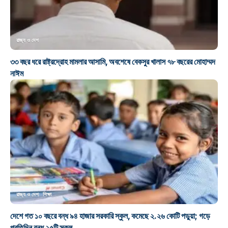
রাজ্য ও দেশ
৩৩ বছর ধরে রাষ্ট্রদ্রোহ মামলার আসামি, অবশেষে বেকসুর খালাস ৭৮ বছরের মোহাম্মদ
নাঈম
রাজ্য ও দেশ
শিক্ষা
দেশে গত ১০ বছরে বন্ধ ৯৪ হাজার সরকারি স্কুল, কমেছে ২.২৬ কোটি পড়ুয়া; গড়ে
প্রতিদিন বন্ধ ২৫টি স্কুল