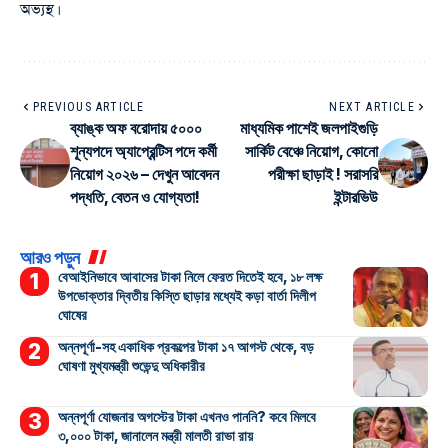
অভ্যস্থ।
PREVIOUS ARTICLE
NEXT ARTICLE
ব্যাঙ্ক অফ বরোদায় ৫০০০
মাধ্যমিক পাশেই জলপাইগুড়ি
শূন্যপদে অ্যাপ্রেন্টিস পদে কর্মী
সার্কিট বেঞ্চে নিয়োগ, কোনো
নিয়োগ ২০২৬ – দেখুন আবেদন
পরীক্ষা ছাড়াই ! সরাসরি
পদ্ধতি, বেতন ও যোগ্যতা!
ইন্টারভিউ
আরও পড়ুন
বেআইনিভাবে আবাসের টাকা নিলে ফেরত দিতেই হবে, ১৮ লক্ষ
উপভোক্তার দ্বিতীয় কিস্তি ছাড়ার মধ্যেই কড়া বার্তা দিলীপ
ঘোষের
অন্নপূর্ণা-সহ একাধিক প্রকল্পের টাকা ১৭ আগস্ট থেকে, বড়
ঘোষণা মুখ্যমন্ত্রী শুভেন্দু অধিকারীর
অন্নপূর্ণা যোজনার অগস্টের টাকা এখনও পাননি? কবে মিলবে
৩,০০০ টাকা, জানালেন মন্ত্রী মালতী রাভা রায়