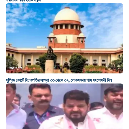
রাজ্য ও দেশ
সুপ্রিম কোর্টে বিচারপতির সংখ্যা ৩৩ থেকে ৩৭, লোকসভায় পাস সংশোধনী বিল