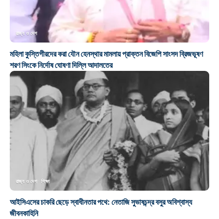
রাজ্য ও দেশ
মহিলা কুস্তিগীরদের করা যৌন হেনস্থার মামলায় প্রাক্তন বিজেপি সাংসদ ব্রিজভূষণ
শরণ সিংকে নির্দোষ ঘোষণা দিল্লি আদালতের
রাজ্য ও দেশ
শিক্ষা
আইসিএসের চাকরি ছেড়ে স্বাধীনতার পথে: নেতাজি সুভাষচন্দ্র বসুর অবিশ্বাস্য
জীবনকাহিনি