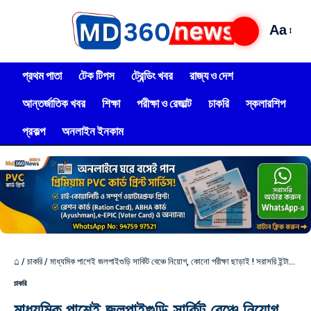
Aa
প্রথম পাতা
টেক টিপস
ট্রেন্ডিং খবর
রাজ্য ও দেশ
আন্তর্জাতিক খবর
শিক্ষা
পরীক্ষা ও রেজাল্ট
চাকরি
স্কলারশিপ
প্রকল্প
অনলাইন ইনকাম
⌂
/
চাকরি
/
মাধ্যমিক পাশেই জলপাইগুড়ি সার্কিট বেঞ্চে নিয়োগ, কোনো পরীক্ষা ছাড়াই ! সরাসরি ইন্টারভিউ
চাকরি
মাধ্যমিক পাশেই জলপাইগুড়ি সার্কিট বেঞ্চে নিয়োগ,