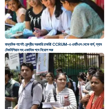
চাকরি
মাধ্যমিক পাশেই কেন্দ্রীয় সরকারি চাকরি! CCRUM-এ এমটিএস থেকে নার্স, ল্যাব
টেকনিশিয়ান সহ একাধিক পদে নিয়োগ শুরু
চাকরি