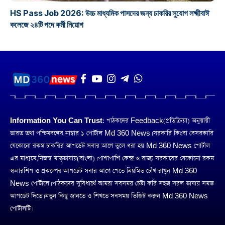
HS Pass Job 2026: উচ্চ মাধ্যমিক পাসদের জন্য চাকরির সুযোগ লক্ষ্মীবাঈ
কলেজে ২৪টি পদে কর্মী নিয়োগ
Information You Can Trust:
পাঠকদের Feedback(প্রতিক্রিয়া) অনুয়ায়ী
ভারত তথা পশ্চিমবঙ্গের নাম্বার ১ পোর্টাল Md 360 News। সরকারি কিংবা বেসরকারি
যেকোনো রকম চাকরির আপডেট সবার আগে তুলে ধরা হয় Md 360 News পোর্টাল
এর মাধ্যমে,নিজস্ব মাতৃভাষায়(বাংলা)। পাশাপাশি কেন্দ্র ও রাজ্য সরকারের যেকোনো রকম
স্কলারশিপ ও প্রকল্পের আপডেট সবার আগে পেতে নিয়মিত চোঁখ রাখুন Md 360
News পোর্টালে। পাঠকদের সুবিধার্থে আমরা সবসময় চেষ্টা করি সহজ সরল ভাষায় সমস্ত
আপডেট দিতে। নতুন কিছু জানতে ও শিখতে সবসময় ভিজিট করুন Md 360 News
পোর্টালটি।