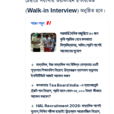
চেম্বারে সরাসরি ওয়াক-ইন ইন্টারভিউ
(Walk-in Interview) অনুষ্ঠিত হবে।
আরও পড়ুন
সরকারি দৈনিক মজুরিতে ৫০ জন
কৃষি শ্রমিক নেবে কলকাতা
বিশ্ববিদ্যালয়, অষ্টম শ্রেণি পাশেই
আবেদনের সুযোগ
মাধ্যমিক, উচ্চ মাধ্যমিক সহ বিভিন্ন যোগ্যতায় ৪৪টি
শূন্যপদে শিক্ষানবিশ নিয়োগ: চিত্তরঞ্জন ন্যাশনাল ক্যান্সার
ইনস্টিটিউটে আজই আবেদন করুন
কলকাতায় Tea Board India -এ ম্যানেজমেন্ট
ট্রেনি পদে নিয়োগ, প্রতি মাসে বেতন ৩৫,০০০ টাকা! কীভাবে
আবেদন করবেন?
HAL Recruitment 2026: মাধ্যমিক পাশেই
সুযোগ,লিখিত পরীক্ষা ছাড়াই! হিন্দুস্থান আরোনটিক্সে নিয়োগ,