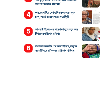
যাবে না: কলকাতা হাইকোর্ট
ভারতের মাটিতে শেখ হাসিনার বক্তব্যে ক্ষুব্ধ
ঢাকা, পররাষ্ট্র মন্ত্রণালয়ের কড়া বিবৃতি
আওয়ামী লীগের ওপর নিষেধাজ্ঞা তুলে নতুন করে
নির্বাচনের দাবি শেখ হাসিনার
বাংলাদেশকে সঠিক পথে আনতেই হবে, মানুষের
স্বার্থে ফিরতে চাই—বড় বার্তা শেখ হাসিনার