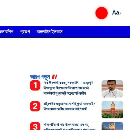
Aa
্কলারশিপ
প্রকল্প
অনলাইন ইনকাম
আরও পড়ুন
‘কে কী পোস্ট করছে, সব জানি’— অন্নপূর্ণা
নিয়ে ভুয়ো রিলসের অভিযোগে নাম করেই
সতর্কবার্তা মুখ্যমন্ত্রী শুভেন্দু অধিকারীর
রাষ্ট্রপতির অনুমোদন মেলেনি, গুন্ডা দমন আইন
নিয়ে মামলা খারিজ কলকাতা হাইকোর্টে
পাসপোর্ট রাখা আর বিদেশ যাওয়া এক নয়,
অভিযুক্ত হলেই পাসপোর্ট দেওয়ায় বাধা দেওয়া