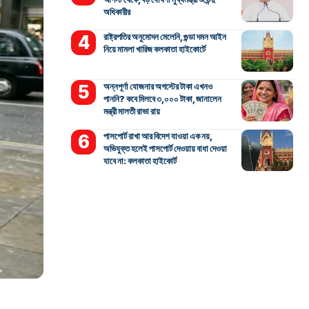
অধিকারীর
রাষ্ট্রপতির অনুমোদন মেলেনি, গুন্ডা দমন আইন
নিয়ে মামলা খারিজ কলকাতা হাইকোর্টে
অন্নপূর্ণা যোজনার অগস্টের টাকা এখনও
পাননি? কবে মিলবে ৩,০০০ টাকা, জানালেন
মন্ত্রী মালতী রাভা রায়
পাসপোর্ট রাখা আর বিদেশ যাওয়া এক নয়,
অভিযুক্ত হলেই পাসপোর্ট দেওয়ায় বাধা দেওয়া
যাবে না: কলকাতা হাইকোর্ট