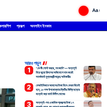
Aa
্কলারশিপ
প্রকল্প
অনলাইন ইনকাম
আরও পড়ুন
‘কে কী পোস্ট করছে, সব জানি’— অন্নপূর্ণা
নিয়ে ভুয়ো রিলসের অভিযোগে নাম করেই
সতর্কবার্তা মুখ্যমন্ত্রী শুভেন্দু অধিকারীর
বেআইনিভাবে আবাসের টাকা নিলে ফেরত দিতেই
হবে, ১৮ লক্ষ উপভোক্তার দ্বিতীয় কিস্তি ছাড়ার
মধ্যেই কড়া বার্তা দিলীপ ঘোষের
অন্নপূর্ণা-সহ একাধিক প্রকল্পের টাকা ১৭
আগস্ট থেকে, বড় ঘোষণা মুখ্যমন্ত্রী শুভেন্দু