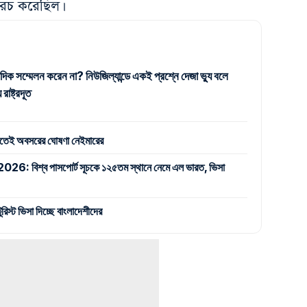
 খরচ করেছিল।
দিক সম্মেলন করেন না? নিউজিল্যান্ডে একই প্রশ্নে দেজা ভ্যু বলে
াষ্ট্রদূত
ঁদতেই অবসরের ঘোষণা নেইমারের
বিশ্ব পাসপোর্ট সূচকে ১২৫তম স্থানে নেমে এল ভারত, ভিসা
িস্ট ভিসা দিচ্ছে বাংলাদেশীদের