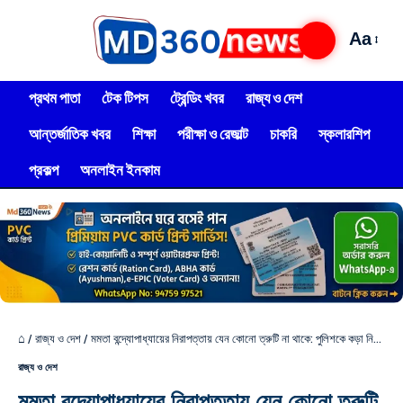
Aa
প্রথম পাতা
টেক টিপস
ট্রেন্ডিং খবর
রাজ্য ও দেশ
আন্তর্জাতিক খবর
শিক্ষা
পরীক্ষা ও রেজাল্ট
চাকরি
স্কলারশিপ
প্রকল্প
অনলাইন ইনকাম
⌂
/
রাজ্য ও দেশ
/
মমতা বন্দ্যোপাধ্যায়ের নিরাপত্তায় যেন কোনো ত্রুটি না থাকে: পুলিশকে কড়া নির্দেশ মুখ্যমন্ত্রী শুভেন্দু অধিকারীর
রাজ্য ও দেশ
মমতা বন্দ্যোপাধ্যায়ের নিরাপত্তায় যেন কোনো ত্রুটি