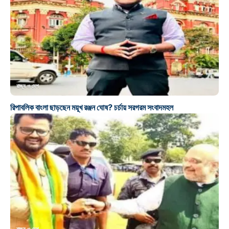
রাজ্য ও দেশ
রিপাবলিক বাংলা ছাড়ছেন ময়ূখ রঞ্জন ঘোষ? চর্চায় সরগরম সংবাদমহল