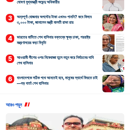
ঘোষণা মুখ্যমন্ত্রী শুভেন্দু অধিকারীর
অন্নপূর্ণা যোজনার অগস্টের টাকা এখনও পাননি? কবে মিলবে
৩,০০০ টাকা, জানালেন মন্ত্রী মালতী রাভা রায়
ভারতের মাটিতে শেখ হাসিনার বক্তব্যে ক্ষুব্ধ ঢাকা, পররাষ্ট্র
মন্ত্রণালয়ের কড়া বিবৃতি
আওয়ামী লীগের ওপর নিষেধাজ্ঞা তুলে নতুন করে নির্বাচনের দাবি
শেখ হাসিনার
বাংলাদেশকে সঠিক পথে আনতেই হবে, মানুষের স্বার্থে ফিরতে চাই
—বড় বার্তা শেখ হাসিনার
আরও পড়ুন