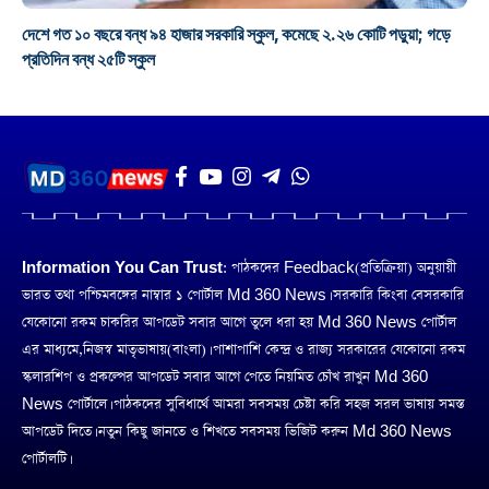
দেশে গত ১০ বছরে বন্ধ ৯৪ হাজার সরকারি স্কুল, কমেছে ২.২৬ কোটি পড়ুয়া; গড়ে
প্রতিদিন বন্ধ ২৫টি স্কুল
Information You Can Trust:
পাঠকদের Feedback(প্রতিক্রিয়া) অনুয়ায়ী
ভারত তথা পশ্চিমবঙ্গের নাম্বার ১ পোর্টাল Md 360 News। সরকারি কিংবা বেসরকারি
যেকোনো রকম চাকরির আপডেট সবার আগে তুলে ধরা হয় Md 360 News পোর্টাল
এর মাধ্যমে,নিজস্ব মাতৃভাষায়(বাংলা)। পাশাপাশি কেন্দ্র ও রাজ্য সরকারের যেকোনো রকম
স্কলারশিপ ও প্রকল্পের আপডেট সবার আগে পেতে নিয়মিত চোঁখ রাখুন Md 360
News পোর্টালে। পাঠকদের সুবিধার্থে আমরা সবসময় চেষ্টা করি সহজ সরল ভাষায় সমস্ত
আপডেট দিতে। নতুন কিছু জানতে ও শিখতে সবসময় ভিজিট করুন Md 360 News
পোর্টালটি।