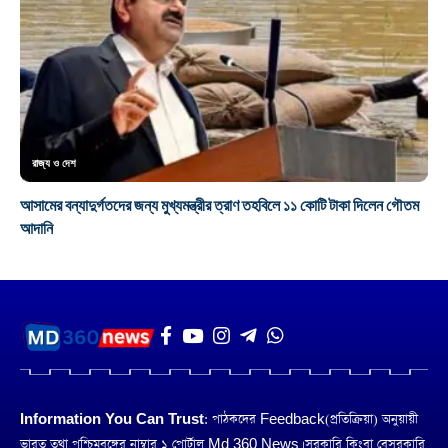
রাজ্য ও দেশ
আসামের বন্যাদুর্গতদের জন্য মুখ্যমন্ত্রীর ত্রাণ তহবিলে ১১ কোটি টাকা দিলেন গৌতম
আদানি
Information You Can Trust:
পাঠকদের Feedback(প্রতিক্রিয়া) অনুয়ায়ী
ভারত তথা পশ্চিমবঙ্গের নাম্বার ১ পোর্টাল Md 360 News। সরকারি কিংবা বেসরকারি