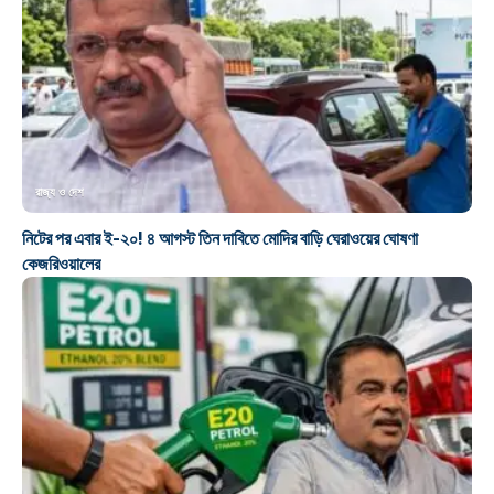
রাজ্য ও দেশ
নিটের পর এবার ই-২০! ৪ আগস্ট তিন দাবিতে মোদির বাড়ি ঘেরাওয়ের ঘোষণা
কেজরিওয়ালের