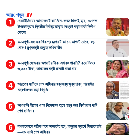
আরও পড়ুন
বেআইনিভাবে আবাসের টাকা নিলে ফেরত দিতেই হবে, ১৮ লক্ষ
উপভোক্তার দ্বিতীয় কিস্তি ছাড়ার মধ্যেই কড়া বার্তা দিলীপ
ঘোষের
অন্নপূর্ণা-সহ একাধিক প্রকল্পের টাকা ১৭ আগস্ট থেকে, বড়
ঘোষণা মুখ্যমন্ত্রী শুভেন্দু অধিকারীর
অন্নপূর্ণা যোজনার অগস্টের টাকা এখনও পাননি? কবে মিলবে
৩,০০০ টাকা, জানালেন মন্ত্রী মালতী রাভা রায়
ভারতের মাটিতে শেখ হাসিনার বক্তব্যে ক্ষুব্ধ ঢাকা, পররাষ্ট্র
মন্ত্রণালয়ের কড়া বিবৃতি
আওয়ামী লীগের ওপর নিষেধাজ্ঞা তুলে নতুন করে নির্বাচনের দাবি
শেখ হাসিনার
বাংলাদেশকে সঠিক পথে আনতেই হবে, মানুষের স্বার্থে ফিরতে চাই
—বড় বার্তা শেখ হাসিনার