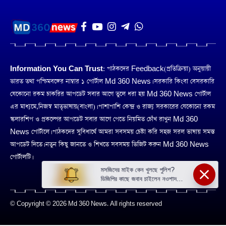
Information You Can Trust:
পাঠকদের Feedback(প্রতিক্রিয়া) অনুয়ায়ী
ভারত তথা পশ্চিমবঙ্গের নাম্বার ১ পোর্টাল Md 360 News। সরকারি কিংবা বেসরকারি
যেকোনো রকম চাকরির আপডেট সবার আগে তুলে ধরা হয় Md 360 News পোর্টাল
এর মাধ্যমে,নিজস্ব মাতৃভাষায়(বাংলা)। পাশাপাশি কেন্দ্র ও রাজ্য সরকারের যেকোনো রকম
স্কলারশিপ ও প্রকল্পের আপডেট সবার আগে পেতে নিয়মিত চোঁখ রাখুন Md 360
News পোর্টালে। পাঠকদের সুবিধার্থে আমরা সবসময় চেষ্টা করি সহজ সরল ভাষায় সমস্ত
আপডেট দিতে। নতুন কিছু জানতে ও শিখতে সবসময় ভিজিট করুন Md 360 News
পোর্টালটি।
মসজিদের মাইক কেন খুলছে পুলিশ?
ডিজিপির কাছে জবাব চাইলেন নওশাদ
সিদ্দিকী; ব্যাখ্যা না মিললে আইনি পদক্ষেপের
ইঙ্গিত
© Copyright © 2026 Md 360 News. All rights reserved