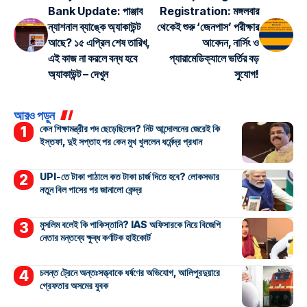
Bank Update: পাঞ্জাব
Registration: মঙ্গলবার
ন্যাশনাল ব্যাঙ্কে অ্যাকাউন্ট
থেকেই শুরু ‘জেনপাস’ পরীক্ষার
আছে? ১৫ এপ্রিল শেষ তারিখ,
আবেদন, নার্সিং ও
এই কাজ না করলে বন্ধ হবে
প্যারামেডিক্যালে ভর্তির বড়
অ্যাকাউন্ট – দেখুন
সুযোগ!
আরও পড়ুন
কেন শিক্ষামন্ত্রীর পদ ছেড়েছিলেন? নিট আন্দোলনের জেরেই কি
ইস্তফা, দুই সপ্তাহ পর কেন মুখ খুললেন ধর্মেন্দ্র প্রধান
UPI-তে টাকা পাঠালে কত টাকা চার্জ দিতে হবে? লোকসভার
নতুন বিল পাসের পর জানালো কেন্দ্র
মুসলিম বলেই কি পাকিস্তানি? IAS অফিসারকে নিয়ে বিজেপি
নেতার মন্তব্যে ক্ষুব্ধ কর্ণাটক হাইকোর্ট
চলন্ত ট্রেনে অন্তঃসত্ত্বাকে ধর্ষণের অভিযোগ, আলিপুরদুয়ারে
গ্রেফতার অসমের যুবক