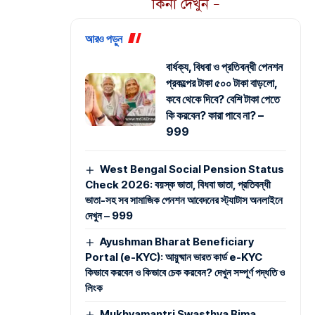
কিনা দেখুন –
আরও পড়ুন
বার্ধক্য, বিধবা ও প্রতিবন্ধী পেনশন
প্রকল্পের টাকা ৫০০ টাকা বাড়লো,
কবে থেকে দিবে? বেশি টাকা পেতে
কি করবেন? কারা পাবে না? –
999
West Bengal Social Pension Status
Check 2026: বয়স্ক ভাতা, বিধবা ভাতা, প্রতিবন্ধী
ভাতা-সহ সব সামাজিক পেনশন আবেদনের স্ট্যাটাস অনলাইনে
দেখুন – 999
Ayushman Bharat Beneficiary
Portal (e-KYC): আয়ুষ্মান ভারত কার্ড e-KYC
কিভাবে করবেন ও কিভাবে চেক করবেন? দেখুন সম্পূর্ণ পদ্ধতি ও
লিংক
Mukhyamantri Swasthya Bima