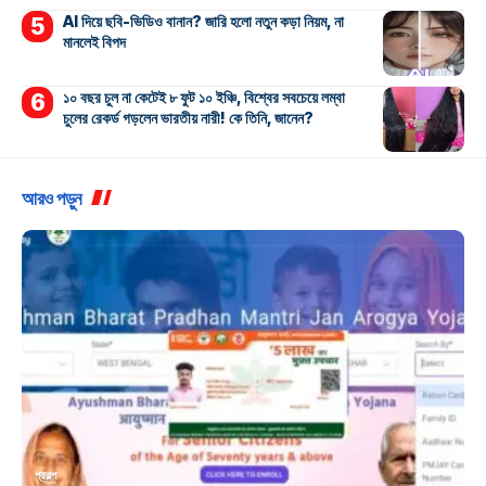
AI দিয়ে ছবি-ভিডিও বানান? জারি হলো নতুন কড়া নিয়ম, না
মানলেই বিপদ
১০ বছর চুল না কেটেই ৮ ফুট ১০ ইঞ্চি, বিশ্বের সবচেয়ে লম্বা
চুলের রেকর্ড গড়লেন ভারতীয় নারী! কে তিনি, জানেন?
আরও পড়ুন
প্রকল্প