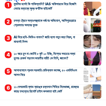
মুসলিম বলেই কি পাকিস্তানি? IAS অফিসারকে নিয়ে বিজেপি
নেতার মন্তব্যে ক্ষুব্ধ কর্ণাটক হাইকোর্ট
চলন্ত ট্রেনে অন্তঃসত্ত্বাকে ধর্ষণের অভিযোগ, আলিপুরদুয়ারে
গ্রেফতার অসমের যুবক
AI দিয়ে ছবি-ভিডিও বানান? জারি হলো নতুন কড়া নিয়ম, না
মানলেই বিপদ
১০ বছর চুল না কেটেই ৮ ফুট ১০ ইঞ্চি, বিশ্বের সবচেয়ে লম্বা
চুলের রেকর্ড গড়লেন ভারতীয় নারী! কে তিনি, জানেন?
আসানসোলে প্রথম সরকারি মেডিক্যাল কলেজ, ৫০ এমবিবিএস
আসন নিয়ে
১১ বেসরকারি ব্লাড ব্যাঙ্কে রক্তদান শিবিরে নিষেধাজ্ঞা, রাজ্যের
কাছে তদন্তের রিপোর্ট চাইল কলকাতা হাই কোর্ট