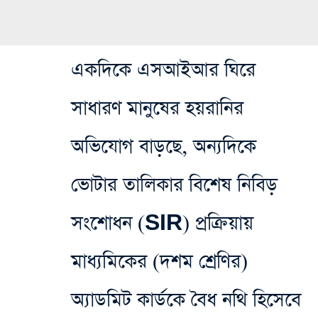
একদিকে এসআইআর ঘিরে
সাধারণ মানুষের হয়রানির
অভিযোগ বাড়ছে, অন্যদিকে
ভোটার তালিকার বিশেষ নিবিড়
সংশোধন (SIR) প্রক্রিয়ায়
মাধ্যমিকের (দশম শ্রেণির)
অ্যাডমিট কার্ডকে বৈধ নথি হিসেবে