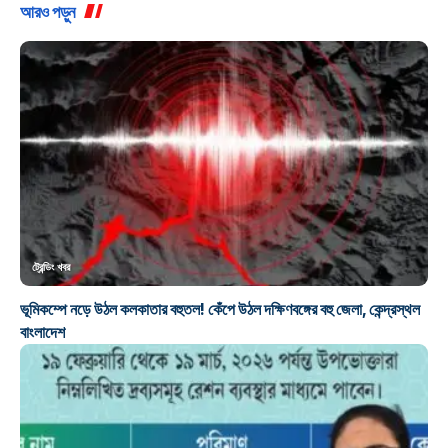
আরও পড়ুন
ট্রেন্ডিং খবর
ভূমিকম্পে নড়ে উঠল কলকাতার বহুতল! কেঁপে উঠল দক্ষিণবঙ্গের বহু জেলা, কেন্দ্রস্থল
বাংলাদেশ