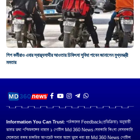
ট্রেন্ডিং খবর
গিগ কর্মীরাও এবার স্বাস্থ্যসাথীর আওতায় চিকিৎসা সুবিধা পাবেন জানালেন মুখ্যমন্ত্রী
মমতার
Information You Can Trust:
পাঠকদের Feedback(প্রতিক্রিয়া) অনুয়ায়ী
ভারত তথা পশ্চিমবঙ্গের নাম্বার ১ পোর্টাল Md 360 News। সরকারি কিংবা বেসরকারি
যেকোনো রকম চাকরির আপডেট সবার আগে তুলে ধরা হয় Md 360 News পোর্টাল