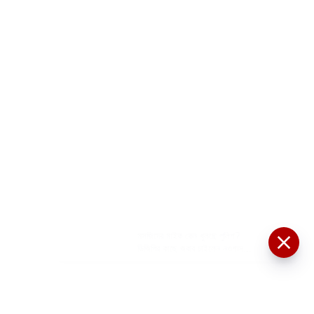
মসজিদের মাইক কেন খুলছে পুলিশ?
ডিজিপির কাছে জবাব চাইলেন নওশাদ
সিদ্দিকী; ব্যাখ্যা না মিললে আইনি পদক্ষেপের
ইঙ্গিত