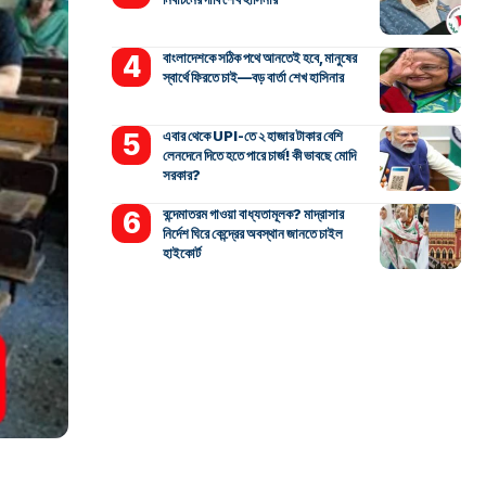
বাংলাদেশকে সঠিক পথে আনতেই হবে, মানুষের
স্বার্থে ফিরতে চাই—বড় বার্তা শেখ হাসিনার
এবার থেকে UPI-তে ২ হাজার টাকার বেশি
লেনদেনে দিতে হতে পারে চার্জ! কী ভাবছে মোদি
সরকার?
বন্দেমাতরম গাওয়া বাধ্যতামূলক? মাদ্রাসার
নির্দেশ ঘিরে কেন্দ্রের অবস্থান জানতে চাইল
হাইকোর্ট