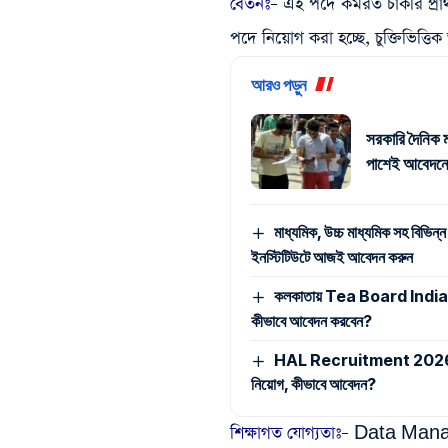
বেতনঃ
– এই পদে কর্মরত চাকরি প্রা
পদে নিয়োগ করা হচ্ছে, চুক্তিভিত্তিক
আরও পড়ুন
সরকারি দৈনিক ম
পাশেই আবেদনে
মাধ্যমিক, উচ্চ মাধ্যমিক সহ বিভিন্ন
ইনস্টিটিউটে আজই আবেদন করুন
কলকাতায় Tea Board India -এ ম্
কীভাবে আবেদন করবেন?
HAL Recruitment 2026: মাধ্যমি
নিয়োগ, কীভাবে আবেদন?
শিক্ষাগত যোগ্যতাঃ
– Data Manag