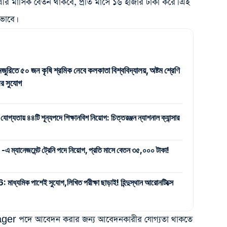
র্থীর মাসিক বেতন থাকবে, প্রতি মাসে ১৬ হাজার টাকা করে। এই
 ভাবে।
জুরিতে ৫০ জন কৃষি শ্রমিক নেবে কলকাতা বিশ্ববিদ্যালয়, অষ্টম শ্রেণি
র সুযোগ
 যোগ্যতায় ৪৪টি শূন্যপদে শিক্ষানবিশ নিয়োগ: চিত্তরঞ্জন ন্যাশনাল ক্যান্সার
যানেজমেন্ট ট্রেনি পদে নিয়োগ, প্রতি মাসে বেতন ৩৫,০০০ টাকা!
ক পাশেই সুযোগ,লিখিত পরীক্ষা ছাড়াই! হিন্দুস্থান আরোনটিক্সে
er পদে আবেদন করার জন্য আবেদনকারীর যোগ্যতা থাকতে