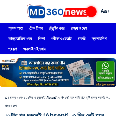
Aa
প্রথম পাতা
টেক টিপস
ট্রেন্ডিং খবর
রাজ্য ও দেশ
আন্তর্জাতিক খবর
শিক্ষা
পরীক্ষা ও রেজাল্ট
চাকরি
স্কলারশিপ
প্রকল্প
অনলাইন ইনকাম
⌂
/
রাজ্য ও দেশ
/
১১টার পর ঢুকলেই ‘Absent’, ৩ দিন লেট হলে কাটা যাবে ছুটি! রাজ্য সরকারি কর্মীদের জন্য জারি হলো কড়া নিয়ম
রাজ্য ও দেশ
১১টার পর ঢুকলেই ‘Absent’, ৩ দিন লেট হলে