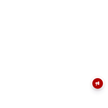
মসজিদের মাইক কেন খুলছে পুলিশ?
ডিজিপির কাছে জবাব চাইলেন নওশাদ
সিদ্দিকী; ব্যাখ্যা না মিললে আইনি পদক্ষেপের
ইঙ্গিত