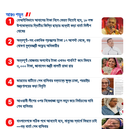
আরও পড়ুন
বেআইনিভাবে আবাসের টাকা নিলে ফেরত দিতেই হবে, ১৮ লক্ষ
উপভোক্তার দ্বিতীয় কিস্তি ছাড়ার মধ্যেই কড়া বার্তা দিলীপ
ঘোষের
অন্নপূর্ণা-সহ একাধিক প্রকল্পের টাকা ১৭ আগস্ট থেকে, বড়
ঘোষণা মুখ্যমন্ত্রী শুভেন্দু অধিকারীর
অন্নপূর্ণা যোজনার অগস্টের টাকা এখনও পাননি? কবে মিলবে
৩,০০০ টাকা, জানালেন মন্ত্রী মালতী রাভা রায়
ভারতের মাটিতে শেখ হাসিনার বক্তব্যে ক্ষুব্ধ ঢাকা, পররাষ্ট্র
মন্ত্রণালয়ের কড়া বিবৃতি
আওয়ামী লীগের ওপর নিষেধাজ্ঞা তুলে নতুন করে নির্বাচনের দাবি
শেখ হাসিনার
বাংলাদেশকে সঠিক পথে আনতেই হবে, মানুষের স্বার্থে ফিরতে চাই
—বড় বার্তা শেখ হাসিনার