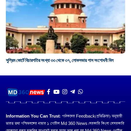
রাজ্য ও দেশ
সুপ্রিম কোর্টে বিচারপতির সংখ্যা ৩৩ থেকে ৩৭, লোকসভায় পাস সংশোধনী বিল
Information You Can Trust:
পাঠকদের Feedback(প্রতিক্রিয়া) অনুয়ায়ী
ভারত তথা পশ্চিমবঙ্গের নাম্বার ১ পোর্টাল Md 360 News। সরকারি কিংবা বেসরকারি
যেকোনো রকম চাকরির আপডেট সবার আগে তুলে ধরা হয় Md 360 News পোর্টাল