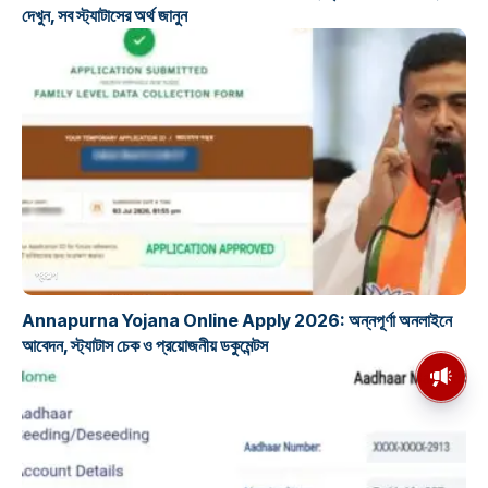
দেখুন, সব স্ট্যাটাসের অর্থ জানুন
প্রকল্প
Annapurna Yojana Online Apply 2026: অন্নপূর্ণা অনলাইনে
আবেদন, স্ট্যাটাস চেক ও প্রয়োজনীয় ডকুমেন্টস
মসজিদের মাইক কেন খুলছে পুলিশ?
ডিজিপির কাছে জবাব চাইলেন নওশাদ
সিদ্দিকী; ব্যাখ্যা না মিললে আইনি পদক্ষেপের
ইঙ্গিত