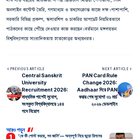
দীর্ঘ সাত বছরের অভিজ্ঞতা সম্পন্ন ডিজিটাল মিডিয়া পেশাজীবী, যিনি
অনলাইন কন্টেন্ট তৈরি, গণমাধ্যম ও তথ্যসংক্রান্ত কাজে দক্ষ। পাশাপাশি,
সরকারি বিভিন্ন প্রকল্প, স্কলারশিপ ও চাকরির আপডেট নিয়মিতভাবে
পাঠকদের কাছে পৌঁছে দেওয়ার কাজ করছেন। বর্তমানে মঙ্গলয়তন
বিশ্ববিদ্যালয়ে সাংবাদিকতায় স্নাতকোত্তর অধ্যয়নরত।
PREVIOUS ARTICLE
NEXT ARTICLE
Central Sanskrit
PAN Card Rule
University
Change 2026:
Recruitment 2026:
Aadhaar দিয়ে PAN
মাধ্যমিক পাশেই সুযোগ,
করার শেষ সুযোগ! ৩১ মার্চ
সংস্কৃত বিশ্ববিদ্যালয়ে ১৪৪
২০২৬ ডেডলাইন
পদে নিয়োগ
আরও পড়ুন
‘কে কী পোস্ট করছে, সব জানি’— অন্নপূর্ণা নিয়ে ভুয়ো রিলসের