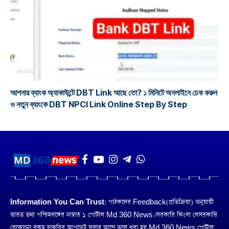
টেক টিপস
আপনার ব্যাংক অ্যাকাউন্টে DBT Link আছে তো? ১ মিনিটে অনলাইনে চেক করুন
ও নতুন ব্যাংকে DBT NPCI Link Online Step By Step
Information You Can Trust:
পাঠকদের Feedback(প্রতিক্রিয়া) অনুয়ায়ী
ভারত তথা পশ্চিমবঙ্গের নাম্বার ১ পোর্টাল Md 360 News। সরকারি কিংবা বেসরকারি
যেকোনো রকম চাকরির আপডেট সবার আগে তুলে ধরা হয় Md 360 News পোর্টাল