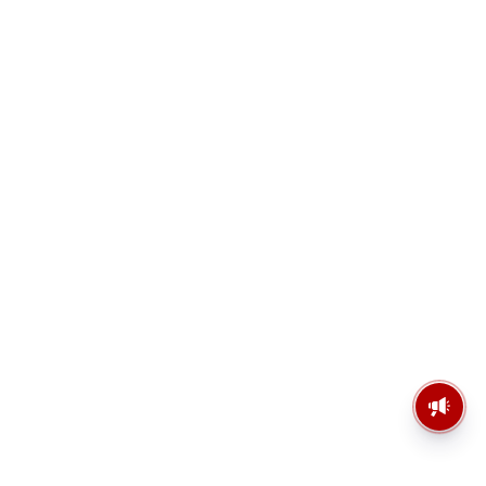
মসজিদের মাইক কেন খুলছে পুলিশ?
ডিজিপির কাছে জবাব চাইলেন নওশাদ
সিদ্দিকী; ব্যাখ্যা না মিললে আইনি পদক্ষেপের
ইঙ্গিত