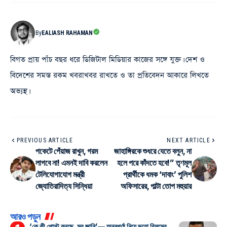
By
EALIASH RAHAMAN
বিগত প্রায় পাঁচ বছর ধরে ডিজিটাল মিডিয়ার কাজের সঙ্গে যুক্ত। দেশ ও
বিদেশের সমস্ত রকম খবরাখবর রাখতে ও তা প্রতিবেদন আকারে লিখতে
অভ্যস্থ।
PREVIOUS ARTICLE
NEXT ARTICLE
পকেটে পেঁয়াজ রাখুন, গরম
জাহাঙ্গিরকে শুধরে যেতে বলুন, না
লাগবে না! এমন‌ই দাবি করলেন
হলে পরে কাঁদতে হবে!” তৃণমূল
টেলিযোগাযোগ মন্ত্রী
প্রার্থীকে ধমক ‘দাবাং’ পুলিশ
জ্যোতিরাদিত্য সিন্ধিয়া
অফিসারের, পাল্টা তোপ মহুয়ার
আরও পড়ুন
‘কে কী পোস্ট করছে, সব জানি’— অন্নপূর্ণা নিয়ে ভুয়ো রিলসের