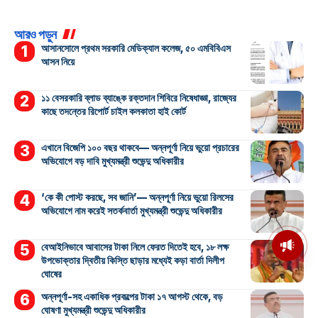
আরও পড়ুন
আসানসোলে প্রথম সরকারি মেডিক্যাল কলেজ, ৫০ এমবিবিএস
আসন নিয়ে
১১ বেসরকারি ব্লাড ব্যাঙ্কে রক্তদান শিবিরে নিষেধাজ্ঞা, রাজ্যের
কাছে তদন্তের রিপোর্ট চাইল কলকাতা হাই কোর্ট
এখানে বিজেপি ১০০ বছর থাকবে— অন্নপূর্ণা নিয়ে ভুয়ো প্রচারের
অভিযোগে বড় দাবি মুখ্যমন্ত্রী শুভেন্দু অধিকারীর
‘কে কী পোস্ট করছে, সব জানি’— অন্নপূর্ণা নিয়ে ভুয়ো রিলসের
অভিযোগে নাম করেই সতর্কবার্তা মুখ্যমন্ত্রী শুভেন্দু অধিকারীর
মসজিদের মাইক কেন খুলছে পুলিশ?
বেআইনিভাবে আবাসের টাকা নিলে ফেরত দিতেই হবে, ১৮ লক্ষ
ডিজিপির কাছে জবাব চাইলেন নওশাদ
উপভোক্তার দ্বিতীয় কিস্তি ছাড়ার মধ্যেই কড়া বার্তা দিলীপ
সিদ্দিকী; ব্যাখ্যা না মিললে আইনি পদক্ষেপের
ঘোষের
ইঙ্গিত
অন্নপূর্ণা-সহ একাধিক প্রকল্পের টাকা ১৭ আগস্ট থেকে, বড়
ঘোষণা মুখ্যমন্ত্রী শুভেন্দু অধিকারীর