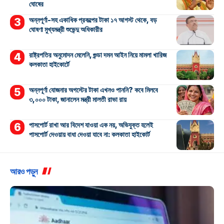
ঘোষের
অন্নপূর্ণা-সহ একাধিক প্রকল্পের টাকা ১৭ আগস্ট থেকে, বড়
ঘোষণা মুখ্যমন্ত্রী শুভেন্দু অধিকারীর
রাষ্ট্রপতির অনুমোদন মেলেনি, গুন্ডা দমন আইন নিয়ে মামলা খারিজ
কলকাতা হাইকোর্টে
অন্নপূর্ণা যোজনার অগস্টের টাকা এখনও পাননি? কবে মিলবে
৩,০০০ টাকা, জানালেন মন্ত্রী মালতী রাভা রায়
পাসপোর্ট রাখা আর বিদেশ যাওয়া এক নয়, অভিযুক্ত হলেই
পাসপোর্ট দেওয়ায় বাধা দেওয়া যাবে না: কলকাতা হাইকোর্ট
আরও পড়ুন