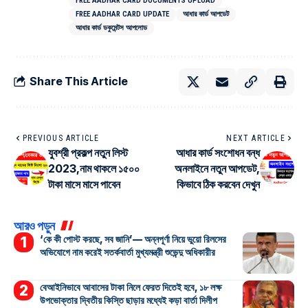
FREE AADHAR CARD DOCUMENTS UPLOAD
FREE AADHAR CARD UPDATE
আধার কার্ড আপডেট
আধার কার্ড ডকুমেন্টস আপলোড
Share This Article
PREVIOUS ARTICLE
NEXT ARTICLE
যুবশ্রী প্রকল্প নতুন লিস্ট
আধার কার্ড সংশোধন বন্ধ
2023,নাম থাকলে ১৫০০
অনলাইনে নতুন আপডেট,
টাকা মাসে মাসে পাবেন
কিভাবে ঠিক করবেন দেখুন
আরও পড়ুন
‘কে কী পোস্ট করছে, সব জানি’— অন্নপূর্ণা নিয়ে ভুয়ো রিলসের
অভিযোগে নাম করেই সতর্কবার্তা মুখ্যমন্ত্রী শুভেন্দু অধিকারীর
বেআইনিভাবে আবাসের টাকা নিলে ফেরত দিতেই হবে, ১৮ লক্ষ
উপভোক্তার দ্বিতীয় কিস্তি ছাড়ার মধ্যেই কড়া বার্তা দিলীপ