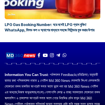
টেক টিপস
LPG Gas Booking Number: ঘরে বসেই LPG গ্যাস বুকিং!
WhatsApp, মিসড কল ও অ্যাপের মাধ্যমে সহজে সিলিন্ডার বুক করার উপায়
Information You Can Trust:
পাঠকদের Feedback(প্রতিক্রিয়া) অনুয়ায়ী
ভারত তথা পশ্চিমবঙ্গের নাম্বার ১ পোর্টাল Md 360 News। সরকারি কিংবা বেসরকারি
যেকোনো রকম চাকরির আপডেট সবার আগে তুলে ধরা হয় Md 360 News পোর্টাল
এর মাধ্যমে,নিজস্ব মাতৃভাষায়(বাংলা)। পাশাপাশি কেন্দ্র ও রাজ্য সরকারের যেকোনো রকম
স্কলারশিপ ও প্রকল্পের আপডেট সবার আগে পেতে নিয়মিত চোঁখ রাখুন Md 360
News পোর্টালে। পাঠকদের সুবিধার্থে আমরা সবসময় চেষ্টা করি সহজ সরল ভাষায় সমস্ত