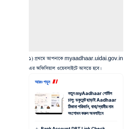
১) প্রথমে আপনাকে myaadhaar.uidai.gov.in
এর অফিসিয়াল ওয়েবসাইটে আসতে হবে।
আরও পড়ুন
নতুন myAadhaar পোর্টাল
চালু: ডকুমেন্ট ছাড়াই Aadhaar
ঠিকানা পরিবর্তন, বাবা/স্বামীর নাম
সংশোধন করুন অনলাইনে
Bank Account DBT Link Check