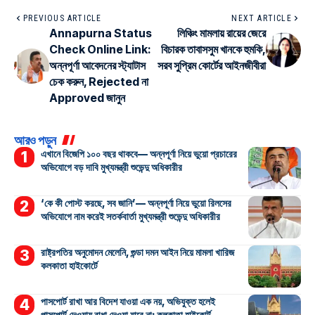
PREVIOUS ARTICLE
NEXT ARTICLE
Annapurna Status
লিঞ্চিং মামলায় রায়ের জেরে
Check Online Link:
বিচারক তাবাসসুম খানকে হুমকি,
অন্নপূর্ণা আবেদনের স্ট্যাটাস
সরব সুপ্রিম কোর্টের আইনজীবীরা
চেক করুন, Rejected না
Approved জানুন
আরও পড়ুন
এখানে বিজেপি ১০০ বছর থাকবে— অন্নপূর্ণা নিয়ে ভুয়ো প্রচারের
অভিযোগে বড় দাবি মুখ্যমন্ত্রী শুভেন্দু অধিকারীর
‘কে কী পোস্ট করছে, সব জানি’— অন্নপূর্ণা নিয়ে ভুয়ো রিলসের
অভিযোগে নাম করেই সতর্কবার্তা মুখ্যমন্ত্রী শুভেন্দু অধিকারীর
রাষ্ট্রপতির অনুমোদন মেলেনি, গুন্ডা দমন আইন নিয়ে মামলা খারিজ
কলকাতা হাইকোর্টে
পাসপোর্ট রাখা আর বিদেশ যাওয়া এক নয়, অভিযুক্ত হলেই
পাসপোর্ট দেওয়ায় বাধা দেওয়া যাবে না: কলকাতা হাইকোর্ট