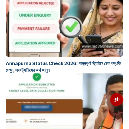
প্রকল্প
Annapurna Status Check 2026: অন্নপূর্ণা স্ট্যাটাস চেক পদ্ধতি
দেখুন, সব স্ট্যাটাসের অর্থ জানুন
মসজিদের মাইক কেন খুলছে পুলিশ?
ডিজিপির কাছে জবাব চাইলেন নওশাদ
সিদ্দিকী; ব্যাখ্যা না মিললে আইনি পদক্ষেপের
ইঙ্গিত