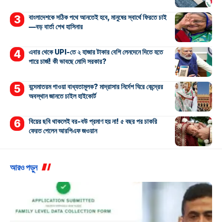
বাংলাদেশকে সঠিক পথে আনতেই হবে, মানুষের স্বার্থে ফিরতে চাই
—বড় বার্তা শেখ হাসিনার
এবার থেকে UPI-তে ২ হাজার টাকার বেশি লেনদেনে দিতে হতে
পারে চার্জ! কী ভাবছে মোদি সরকার?
বন্দেমাতরম গাওয়া বাধ্যতামূলক? মাদ্রাসার নির্দেশ ঘিরে কেন্দ্রের
অবস্থান জানতে চাইল হাইকোর্ট
বিয়ের ছবি থাকলেই বর-বউ প্রমাণ হয় না! ৫ বছর পর চাকরি
ফেরত পেলেন আরপিএফ জওয়ান
আরও পড়ুন