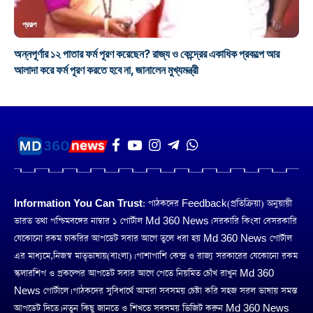
প্রকল্প
অন্নপূর্ণার ১২ পাতার ফর্ম পূরণ করেছেন? রাজ্য ও কেন্দ্রের একাধিক প্রকল্পে আর
আলাদা করে ফর্ম পূরণ করতে হবে না, জানালেন মুখ্যমন্ত্রী
Information You Can Trust:
পাঠকদের Feedback(প্রতিক্রিয়া) অনুয়ায়ী
ভারত তথা পশ্চিমবঙ্গের নাম্বার ১ পোর্টাল Md 360 News। সরকারি কিংবা বেসরকারি
যেকোনো রকম চাকরির আপডেট সবার আগে তুলে ধরা হয় Md 360 News পোর্টাল
এর মাধ্যমে,নিজস্ব মাতৃভাষায়(বাংলা)। পাশাপাশি কেন্দ্র ও রাজ্য সরকারের যেকোনো রকম
স্কলারশিপ ও প্রকল্পের আপডেট সবার আগে পেতে নিয়মিত চোঁখ রাখুন Md 360
News পোর্টালে। পাঠকদের সুবিধার্থে আমরা সবসময় চেষ্টা করি সহজ সরল ভাষায় সমস্ত
আপডেট দিতে। নতুন কিছু জানতে ও শিখতে সবসময় ভিজিট করুন Md 360 News