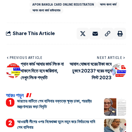
APON BANGLA CARD ONLINE REGISTRATION
আপন বাংলা কার্ড
আপন বাংলা কার্ড ডাউনলোড
Share This Article
PREVIOUS ARTICLE
NEXT ARTICLE
প্যান কার্ড আধার কার্ড লিংক না
আবাস যোজনা ঘরের টাকা কবে
থাকলে দিতে হবে জরিমানা,
ঢুকবে 2023? ঘরের নতুন
দেখুন লিংক পদ্ধতি
লিস্ট 2023
আরও পড়ুন
ভারতের মাটিতে শেখ হাসিনার বক্তব্যে ক্ষুব্ধ ঢাকা, পররাষ্ট্র
মন্ত্রণালয়ের কড়া বিবৃতি
আওয়ামী লীগের ওপর নিষেধাজ্ঞা তুলে নতুন করে নির্বাচনের দাবি
শেখ হাসিনার