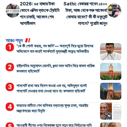
2026: ৬৫ হাজার টাকা
Sathi: বেকাররা পাবেন ১৫০০
বেতনে এক্সিম ব্যাংকে ট্রেইনি
টাকা, আজ থেকে শুরু আবেদন!
পদে চাকরি, আবেদন শেষ
কোথায় যাবেন? কী কী ডকুমেন্ট
আগামীকাল
লাগবে? পুরোটা জানুন
আরও পড়ুন
‘কে কী পোস্ট করছে, সব জানি’— অন্নপূর্ণা নিয়ে ভুয়ো রিলসের
অভিযোগে নাম করেই সতর্কবার্তা মুখ্যমন্ত্রী শুভেন্দু অধিকারীর
রাষ্ট্রপতির অনুমোদন মেলেনি, গুন্ডা দমন আইন নিয়ে মামলা খারিজ
কলকাতা হাইকোর্টে
পাসপোর্ট রাখা আর বিদেশ যাওয়া এক নয়, অভিযুক্ত হলেই
পাসপোর্ট দেওয়ায় বাধা দেওয়া যাবে না: কলকাতা হাইকোর্ট
ভারতের মাটিতে শেখ হাসিনার বক্তব্যে ক্ষুব্ধ ঢাকা, পররাষ্ট্র
মন্ত্রণালয়ের কড়া বিবৃতি
আওয়ামী লীগের ওপর নিষেধাজ্ঞা তুলে নতুন করে নির্বাচনের দাবি