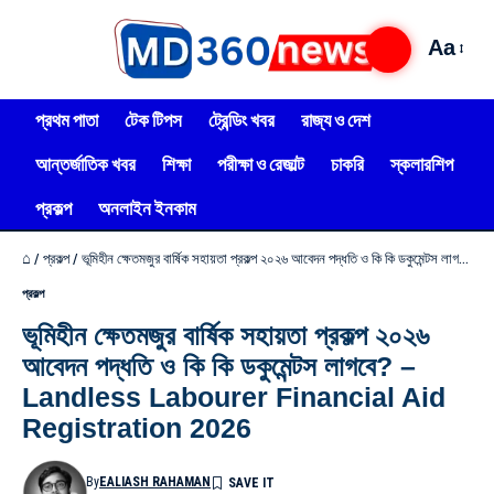
Aa
প্রথম পাতা
টেক টিপস
ট্রেন্ডিং খবর
রাজ্য ও দেশ
আন্তর্জাতিক খবর
শিক্ষা
পরীক্ষা ও রেজাল্ট
চাকরি
স্কলারশিপ
প্রকল্প
অনলাইন ইনকাম
⌂
/
প্রকল্প
/
ভূমিহীন ক্ষেতমজুর বার্ষিক সহায়তা প্রকল্প ২০২৬ আবেদন পদ্ধতি ও কি কি ডকুমেন্টস লাগবে? – Landless Labourer Financial Aid Registration 2026
প্রকল্প
ভূমিহীন ক্ষেতমজুর বার্ষিক সহায়তা প্রকল্প ২০২৬
আবেদন পদ্ধতি ও কি কি ডকুমেন্টস লাগবে? –
Landless Labourer Financial Aid
Registration 2026
By
EALIASH RAHAMAN