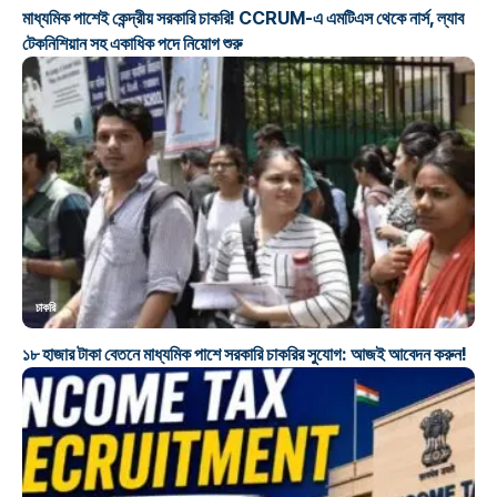
মাধ্যমিক পাশেই কেন্দ্রীয় সরকারি চাকরি! CCRUM-এ এমটিএস থেকে নার্স, ল্যাব
টেকনিশিয়ান সহ একাধিক পদে নিয়োগ শুরু
চাকরি
১৮ হাজার টাকা বেতনে মাধ্যমিক পাশে সরকারি চাকরির সুযোগ: আজই আবেদন করুন!