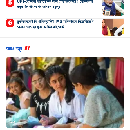
UPI-তে টাকা পাঠালে কত টাকা চার্জ দিতে হবে? লোকসভার
নতুন বিল পাসের পর জানালো কেন্দ্র
মুসলিম বলেই কি পাকিস্তানি? IAS অফিসারকে নিয়ে বিজেপি
নেতার মন্তব্যে ক্ষুব্ধ কর্ণাটক হাইকোর্ট
আরও পড়ুন
চাকরি