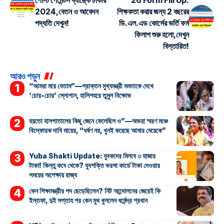
পোস্ট পেমেন্টস ব্যাঙ্কে চাকরি
26 Form Fill Up:
2024,বেতন ও আবেদন
শিক্ষকতা করার জন্য 2 বছরের
পদ্ধতি দেখুন!
ডি.এল.এড কোর্সের ভর্তি ফর্ম
ফিলাপ শুরু হলো,দেখুন
বিস্তারিত!
আরও পড়ুন
“আমরা মরে যেতাম”—প্রাক্তন মুখ্যমন্ত্রী মমতাকে দেখে
‘চোর-চোর’ স্লোগান, হালিশহরে তুমুল বিক্ষোভ
হয়তো হাসপাতালের কিছু জেনে ফেলেছিল ও”—অভয়া স্মরণ মঞ্চে
বিস্ফোরক দাবি মায়ের, “ধর্ষণ নয়, খুনই করেছে আমার মেয়েকে”
Yuba Shakti Update: যুবকদের মিলবে ৩ হাজার
টাকা! কিন্তু কবে থেকে? যুবশক্তি ভরসা কার্ডে টাকা দেওয়ার
সময়ের অপেক্ষায় রাজ্য
কেন শিক্ষামন্ত্রীর পদ ছেড়েছিলেন? নিট আন্দোলনের জেরেই কি
ইস্তফা, দুই সপ্তাহ পর কেন মুখ খুললেন ধর্মেন্দ্র প্রধান