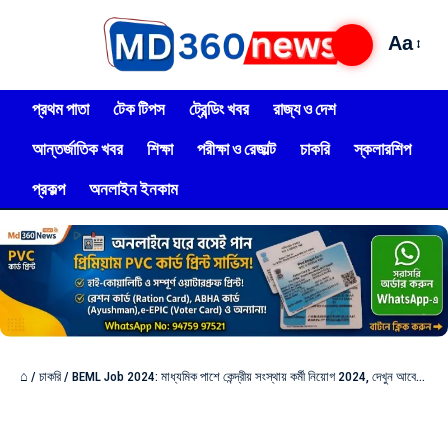
Aa
প্রথম পাতা
টেক টিপস
ট্রেন্ডিং খবর
রাজ্য ও দেশ
আন্তর্জাতিক খবর
শিক্ষা
পরীক্ষা ও রেজাল্ট
চাকরি
স্কলারশিপ
প্রকল্প
অনলাইন ইনকাম
⌂
/
চাকরি
/
BEML Job 2024: মাধ্যমিক পাশে কেন্দ্রীয় সংস্থায় কর্মী নিয়োগ 2024, দেখুন আবেদন পদ্ধতি!