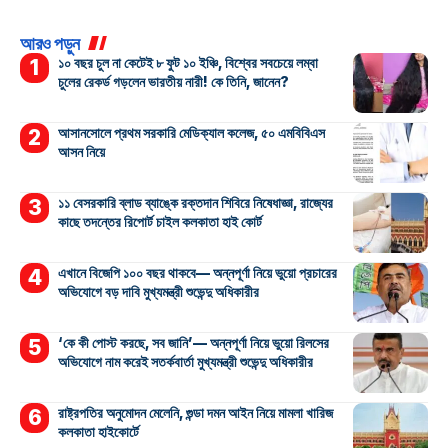
আরও পড়ুন
১০ বছর চুল না কেটেই ৮ ফুট ১০ ইঞ্চি, বিশ্বের সবচেয়ে লম্বা
চুলের রেকর্ড গড়লেন ভারতীয় নারী! কে তিনি, জানেন?
আসানসোলে প্রথম সরকারি মেডিক্যাল কলেজ, ৫০ এমবিবিএস
আসন নিয়ে
১১ বেসরকারি ব্লাড ব্যাঙ্কে রক্তদান শিবিরে নিষেধাজ্ঞা, রাজ্যের
কাছে তদন্তের রিপোর্ট চাইল কলকাতা হাই কোর্ট
এখানে বিজেপি ১০০ বছর থাকবে— অন্নপূর্ণা নিয়ে ভুয়ো প্রচারের
অভিযোগে বড় দাবি মুখ্যমন্ত্রী শুভেন্দু অধিকারীর
‘কে কী পোস্ট করছে, সব জানি’— অন্নপূর্ণা নিয়ে ভুয়ো রিলসের
অভিযোগে নাম করেই সতর্কবার্তা মুখ্যমন্ত্রী শুভেন্দু অধিকারীর
রাষ্ট্রপতির অনুমোদন মেলেনি, গুন্ডা দমন আইন নিয়ে মামলা খারিজ
কলকাতা হাইকোর্টে