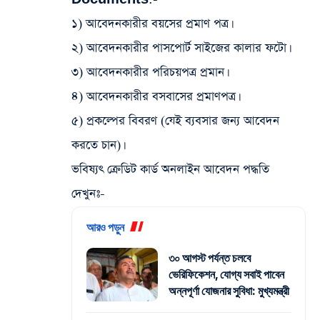
১) আবেদনকারীর বয়সের প্রমাণ পত্র।
২) আবেদনকারীর পাসপোর্ট সাইজের কালার ফটো।
৩) আবেদনকারীর পরিচয়পত্র প্রমান।
৪) আবেদনকারীর বসবাসের প্রমাণপত্র।
৫) প্রকল্পের বিবরণ (যেই ব্যবসার জন্য আবেদন
করতে চান)।
ভবিষ্যৎ ক্রেডিট কার্ড অনলাইন আবেদন পদ্ধতি
দেখুনঃ-
আরও পড়ুন
৩০ আগস্ট পর্যন্ত চলবে
ভেরিফিকেশন, যোগ্য সবাই পাবেন
অন্নপূর্ণা যোজনার সুবিধা: মুখ্যমন্ত্রী