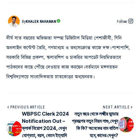
By
KHALEK RAHAMAN
Follow:
দীর্ঘ সাত বছরের অভিজ্ঞতা সম্পন্ন ডিজিটাল মিডিয়া পেশাজীবী, যিনি
অনলাইন কন্টেন্ট তৈরি, গণমাধ্যম ও তথ্যসংক্রান্ত কাজে দক্ষ। পাশাপাশি,
সরকারি বিভিন্ন প্রকল্প, স্কলারশিপ ও চাকরির আপডেট নিয়মিতভাবে
পাঠকদের কাছে পৌঁছে দেওয়ার কাজ করছেন। বর্তমানে মঙ্গলয়তন
বিশ্ববিদ্যালয়ে সাংবাদিকতায় স্নাতকোত্তর অধ্যয়নরত।
PREVIOUS ARTICLE
NEXT ARTICLE
WBPSC Clerk 2024
নতুন বছর থেকে লক্ষ্মীর ভান্ডার
Notification Out –
প্রকল্পের নতুন নিয়ম লাগু,দেখুন
ক্লার্ক নিয়োগ 2024, দেখুন
কি কি? অনেকের নাম বাতিল
যোগ্যতা, বয়স, বেতন ইত্যাদি
হবে,কাদের দেখুন?