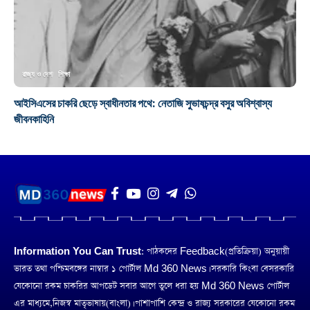
রাজ্য ও দেশ
শিক্ষা
আইসিএসের চাকরি ছেড়ে স্বাধীনতার পথে: নেতাজি সুভাষচন্দ্র বসুর অবিশ্বাস্য
জীবনকাহিনি
Information You Can Trust:
পাঠকদের Feedback(প্রতিক্রিয়া) অনুয়ায়ী
ভারত তথা পশ্চিমবঙ্গের নাম্বার ১ পোর্টাল Md 360 News। সরকারি কিংবা বেসরকারি
যেকোনো রকম চাকরির আপডেট সবার আগে তুলে ধরা হয় Md 360 News পোর্টাল
এর মাধ্যমে,নিজস্ব মাতৃভাষায়(বাংলা)। পাশাপাশি কেন্দ্র ও রাজ্য সরকারের যেকোনো রকম