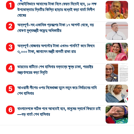
বেআইনিভাবে আবাসের টাকা নিলে ফেরত দিতেই হবে, ১৮ লক্ষ
উপভোক্তার দ্বিতীয় কিস্তি ছাড়ার মধ্যেই কড়া বার্তা দিলীপ
ঘোষের
অন্নপূর্ণা-সহ একাধিক প্রকল্পের টাকা ১৭ আগস্ট থেকে, বড়
ঘোষণা মুখ্যমন্ত্রী শুভেন্দু অধিকারীর
অন্নপূর্ণা যোজনার অগস্টের টাকা এখনও পাননি? কবে মিলবে
৩,০০০ টাকা, জানালেন মন্ত্রী মালতী রাভা রায়
ভারতের মাটিতে শেখ হাসিনার বক্তব্যে ক্ষুব্ধ ঢাকা, পররাষ্ট্র
মন্ত্রণালয়ের কড়া বিবৃতি
আওয়ামী লীগের ওপর নিষেধাজ্ঞা তুলে নতুন করে নির্বাচনের দাবি
শেখ হাসিনার
বাংলাদেশকে সঠিক পথে আনতেই হবে, মানুষের স্বার্থে ফিরতে চাই
—বড় বার্তা শেখ হাসিনার