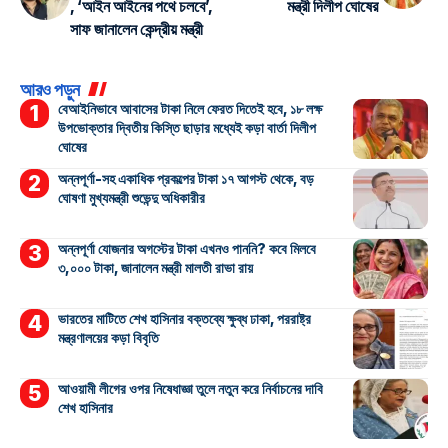
, ‘আইন আইনের পথে চলবে’,
মন্ত্রী দিলীপ ঘোষের
সাফ জানালেন কেন্দ্রীয় মন্ত্রী
আরও পড়ুন
বেআইনিভাবে আবাসের টাকা নিলে ফেরত দিতেই হবে, ১৮ লক্ষ
উপভোক্তার দ্বিতীয় কিস্তি ছাড়ার মধ্যেই কড়া বার্তা দিলীপ
ঘোষের
অন্নপূর্ণা-সহ একাধিক প্রকল্পের টাকা ১৭ আগস্ট থেকে, বড়
ঘোষণা মুখ্যমন্ত্রী শুভেন্দু অধিকারীর
অন্নপূর্ণা যোজনার অগস্টের টাকা এখনও পাননি? কবে মিলবে
৩,০০০ টাকা, জানালেন মন্ত্রী মালতী রাভা রায়
ভারতের মাটিতে শেখ হাসিনার বক্তব্যে ক্ষুব্ধ ঢাকা, পররাষ্ট্র
মন্ত্রণালয়ের কড়া বিবৃতি
আওয়ামী লীগের ওপর নিষেধাজ্ঞা তুলে নতুন করে নির্বাচনের দাবি
শেখ হাসিনার