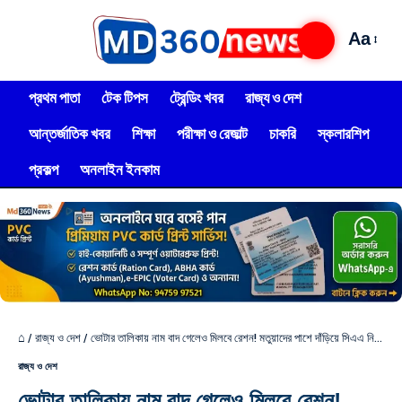
Aa
প্রথম পাতা
টেক টিপস
ট্রেন্ডিং খবর
রাজ্য ও দেশ
আন্তর্জাতিক খবর
শিক্ষা
পরীক্ষা ও রেজাল্ট
চাকরি
স্কলারশিপ
প্রকল্প
অনলাইন ইনকাম
⌂
/
রাজ্য ও দেশ
/
ভোটার তালিকায় নাম বাদ গেলেও মিলবে রেশন! মতুয়াদের পাশে দাঁড়িয়ে সিএএ নিয়ে বড় ঘোষণা খাদ্যমন্ত্রী অশোক কীর্তনীয়ার
রাজ্য ও দেশ
ভোটার তালিকায় নাম বাদ গেলেও মিলবে রেশন!