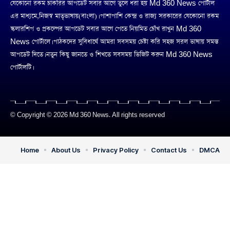
যেকোনো রকম চাকরির আপডেট সবার আগে তুলে ধরা হয় Md 360 News পোর্টাল
এর মাধ্যমে,নিজস্ব মাতৃভাষায়(বাংলা)। পাশাপাশি কেন্দ্র ও রাজ্য সরকারের যেকোনো রকম
স্কলারশিপ ও প্রকল্পের আপডেট সবার আগে পেতে নিয়মিত চোঁখ রাখুন Md 360
News পোর্টালে। পাঠকদের সুবিধার্থে আমরা সবসময় চেষ্টা করি সহজ সরল ভাষায় সমস্ত
আপডেট দিতে। নতুন কিছু জানতে ও শিখতে সবসময় ভিজিট করুন Md 360 News
পোর্টালটি।
© Copyright © 2026 Md 360 News. All rights reserved
Home
About Us
Privacy Policy
Contact Us
DMCA