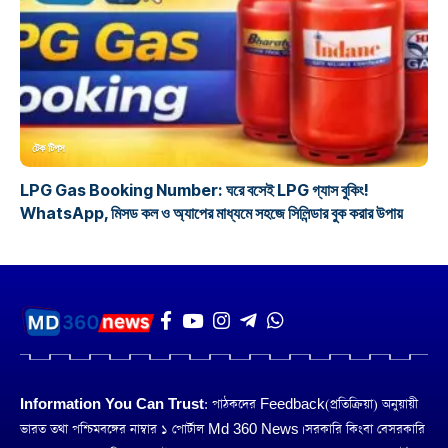
টেক টিপস
LPG Gas Booking Number: ঘরে বসেই LPG গ্যাস বুকিং!
WhatsApp, মিসড কল ও অ্যাপের মাধ্যমে সহজে সিলিন্ডার বুক করার উপায়
Information You Can Trust:
পাঠকদের Feedback(প্রতিক্রিয়া) অনুয়ায়ী
ভারত তথা পশ্চিমবঙ্গের নাম্বার ১ পোর্টাল Md 360 News। সরকারি কিংবা বেসরকারি