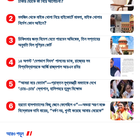
ঢাকার বৈঠকে কী নিয়ে আলোচনা?
মসজিদ থেকে মাইক খোলা নিয়ে হাইকোর্টে মামলা, মাইক খোলার
নির্দেশ কোন আইনে?
চিকিৎসার জন্য বিদেশ যেতে পারবেন অভিষেক, তিন সপ্তাহের
অনুমতি দিল সুপ্রিম কোর্ট
১৪ অগস্ট ‘দেশভাগ দিবস’ পালনের ডাক, রাজ্যের সব
বিশ্ববিদ্যালয়কে আর্জি রাজ্যপাল আরএন রবির
“আমরা মরে যেতাম”—প্রাক্তন মুখ্যমন্ত্রী মমতাকে দেখে
‘চোর-চোর’ স্লোগান, হালিশহরে তুমুল বিক্ষোভ
হয়তো হাসপাতালের কিছু জেনে ফেলেছিল ও”—অভয়া স্মরণ মঞ্চে
বিস্ফোরক দাবি মায়ের, “ধর্ষণ নয়, খুনই করেছে আমার মেয়েকে”
আরও পড়ুন