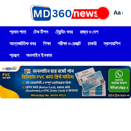
Aa
প্রথম পাতা
টেক টিপস
ট্রেন্ডিং খবর
রাজ্য ও দেশ
আন্তর্জাতিক খবর
শিক্ষা
পরীক্ষা ও রেজাল্ট
চাকরি
স্কলারশিপ
প্রকল্প
অনলাইন ইনকাম