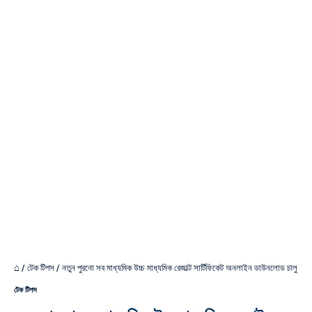
⌂
/
টেক টিপস
/
নতুন পুরনো সব মাধ্যমিক উচ্চ মাধ্যমিক রেজাল্ট সার্টিফিকেট অনলাইন ডাউনলোড চালু
টেক টিপস