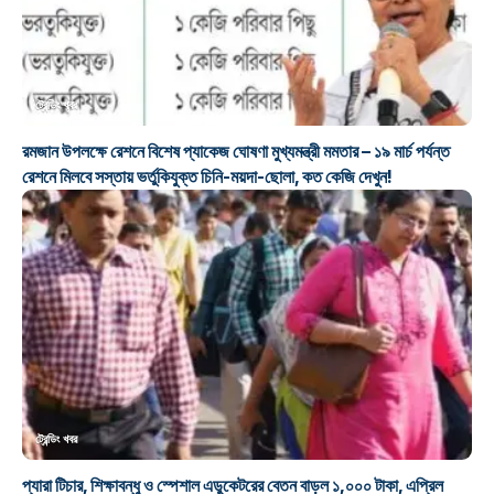
ট্রেন্ডিং খবর
রমজান উপলক্ষে রেশনে বিশেষ প্যাকেজ ঘোষণা মুখ্যমন্ত্রী মমতার – ১৯ মার্চ পর্যন্ত
রেশনে মিলবে সস্তায় ভর্তুকিযুক্ত চিনি-ময়দা-ছোলা, কত কেজি দেখুন!
ট্রেন্ডিং খবর
প্যারা টিচার, শিক্ষাবন্ধু ও স্পেশাল এডুকেটরের বেতন বাড়ল ১,০০০ টাকা, এপ্রিল