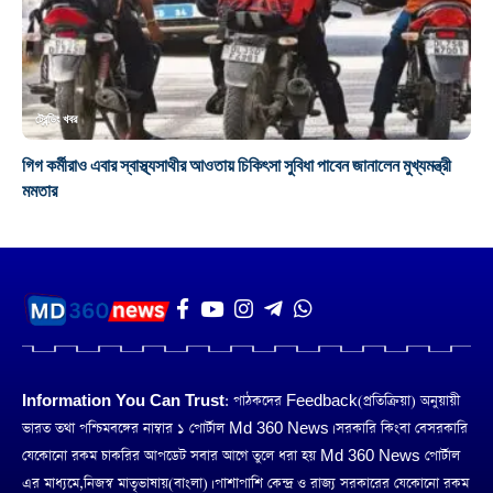
ট্রেন্ডিং খবর
গিগ কর্মীরাও এবার স্বাস্থ্যসাথীর আওতায় চিকিৎসা সুবিধা পাবেন জানালেন মুখ্যমন্ত্রী
মমতার
Information You Can Trust:
পাঠকদের Feedback(প্রতিক্রিয়া) অনুয়ায়ী
ভারত তথা পশ্চিমবঙ্গের নাম্বার ১ পোর্টাল Md 360 News। সরকারি কিংবা বেসরকারি
যেকোনো রকম চাকরির আপডেট সবার আগে তুলে ধরা হয় Md 360 News পোর্টাল
এর মাধ্যমে,নিজস্ব মাতৃভাষায়(বাংলা)। পাশাপাশি কেন্দ্র ও রাজ্য সরকারের যেকোনো রকম