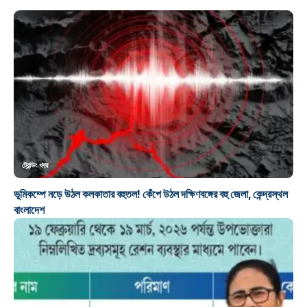
ট্রেন্ডিং খবর
ভূমিকম্পে নড়ে উঠল কলকাতার বহুতল! কেঁপে উঠল দক্ষিণবঙ্গের বহু জেলা, কেন্দ্রস্থল
বাংলাদেশ