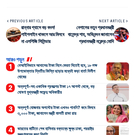
PREVIOUS ARTICLE
NEXT ARTICLE
রান্নার গ্যাসে বড় বদল!
নেপালের নতুন প্রধানমন্ত্রী
পাইপলাইন থাকলে আর মিলবে
বালেন্দ্র শাহ, অভিনন্দন জানালেন
না এলপিজি সিলিন্ডার
প্রধানমন্ত্রী নরেন্দ্র মোদি
আরও পড়ুন
বেআইনিভাবে আবাসের টাকা নিলে ফেরত দিতেই হবে, ১৮ লক্ষ
উপভোক্তার দ্বিতীয় কিস্তি ছাড়ার মধ্যেই কড়া বার্তা দিলীপ
ঘোষের
অন্নপূর্ণা-সহ একাধিক প্রকল্পের টাকা ১৭ আগস্ট থেকে, বড়
ঘোষণা মুখ্যমন্ত্রী শুভেন্দু অধিকারীর
অন্নপূর্ণা যোজনার অগস্টের টাকা এখনও পাননি? কবে মিলবে
৩,০০০ টাকা, জানালেন মন্ত্রী মালতী রাভা রায়
ভারতের মাটিতে শেখ হাসিনার বক্তব্যে ক্ষুব্ধ ঢাকা, পররাষ্ট্র
মন্ত্রণালয়ের কড়া বিবৃতি