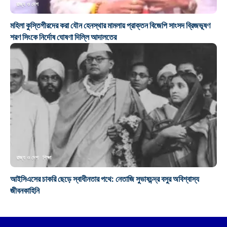
রাজ্য ও দেশ
মহিলা কুস্তিগীরদের করা যৌন হেনস্থার মামলায় প্রাক্তন বিজেপি সাংসদ ব্রিজভূষণ
শরণ সিংকে নির্দোষ ঘোষণা দিল্লি আদালতের
রাজ্য ও দেশ
শিক্ষা
আইসিএসের চাকরি ছেড়ে স্বাধীনতার পথে: নেতাজি সুভাষচন্দ্র বসুর অবিশ্বাস্য
জীবনকাহিনি