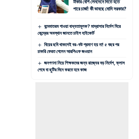
টাকার বেশি লেনদেনে দিতে হতে
পারে চার্জ! কী ভাবছে মোদি সরকার?
বন্দেমাতরম গাওয়া বাধ্যতামূলক? মাদ্রাসার নির্দেশ ঘিরে
কেন্দ্রের অবস্থান জানতে চাইল হাইকোর্ট
বিয়ের ছবি থাকলেই বর-বউ প্রমাণ হয় না! ৫ বছর পর
চাকরি ফেরত পেলেন আরপিএফ জওয়ান
জনগণনা নিয়ে শিক্ষকদের জন্য রাজ্যের বড় নির্দেশ, ক্লাস
শেষে বা ছুটির দিনে করতে হবে কাজ