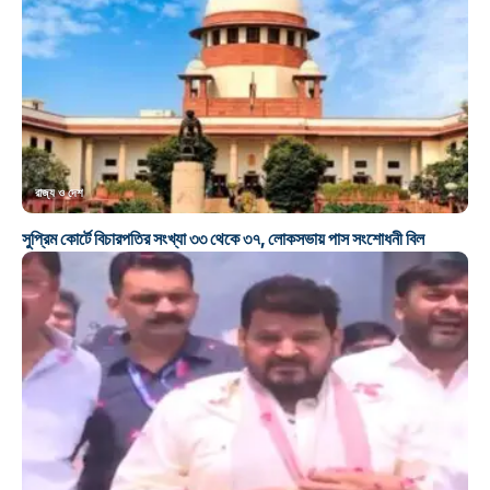
রাজ্য ও দেশ
সুপ্রিম কোর্টে বিচারপতির সংখ্যা ৩৩ থেকে ৩৭, লোকসভায় পাস সংশোধনী বিল