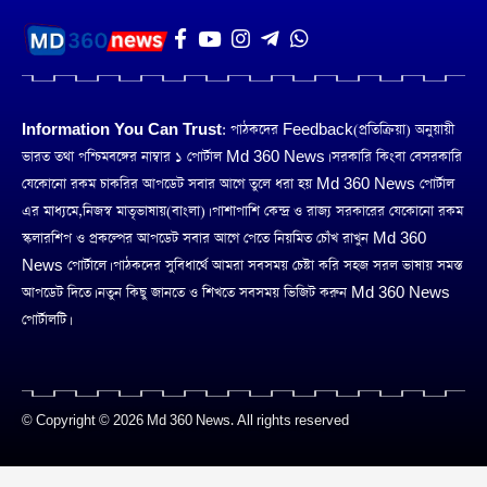
Information You Can Trust:
পাঠকদের Feedback(প্রতিক্রিয়া) অনুয়ায়ী
ভারত তথা পশ্চিমবঙ্গের নাম্বার ১ পোর্টাল Md 360 News। সরকারি কিংবা বেসরকারি
যেকোনো রকম চাকরির আপডেট সবার আগে তুলে ধরা হয় Md 360 News পোর্টাল
এর মাধ্যমে,নিজস্ব মাতৃভাষায়(বাংলা)। পাশাপাশি কেন্দ্র ও রাজ্য সরকারের যেকোনো রকম
স্কলারশিপ ও প্রকল্পের আপডেট সবার আগে পেতে নিয়মিত চোঁখ রাখুন Md 360
News পোর্টালে। পাঠকদের সুবিধার্থে আমরা সবসময় চেষ্টা করি সহজ সরল ভাষায় সমস্ত
আপডেট দিতে। নতুন কিছু জানতে ও শিখতে সবসময় ভিজিট করুন Md 360 News
পোর্টালটি।
© Copyright © 2026 Md 360 News. All rights reserved