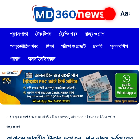
Aa
প্রথম পাতা
টেক টিপস
ট্রেন্ডিং খবর
রাজ্য ও দেশ
আন্তর্জাতিক খবর
শিক্ষা
পরীক্ষা ও রেজাল্ট
চাকরি
স্কলারশিপ
প্রকল্প
অনলাইন ইনকাম
⌂
/
রাজ্য ও দেশ
/
আবারও ভারতীয় টাকার দরপতন, মান নামল সর্বকালের সর্বনিম্ন পর্যায়ে
রাজ্য ও দেশ
আবারও ভারতীয় টাকার দরপতন, মান নামল সর্বকালের