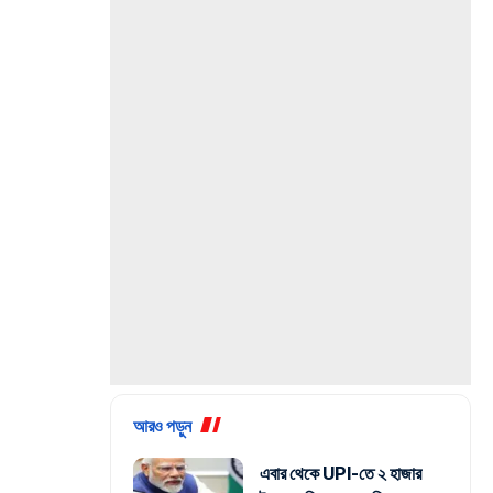
আরও পড়ুন
এবার থেকে UPI-তে ২ হাজার