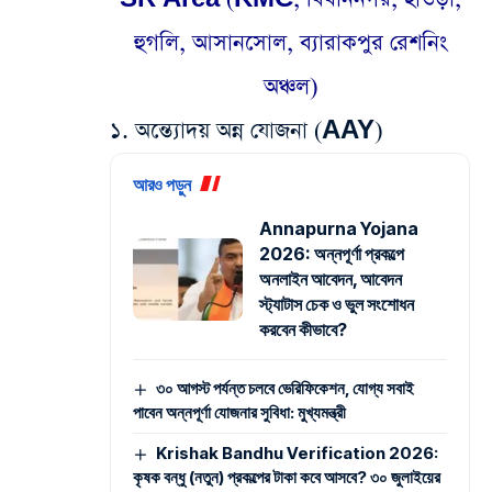
হুগলি, আসানসোল, ব্যারাকপুর রেশনিং
অঞ্চল)
​১. অন্ত্যোদয় অন্ন যোজনা (AAY)
আরও পড়ুন
Annapurna Yojana
2026: অন্নপূর্ণা প্রকল্পে
অনলাইন আবেদন, আবেদন
স্ট্যাটাস চেক ও ভুল সংশোধন
করবেন কীভাবে?
৩০ আগস্ট পর্যন্ত চলবে ভেরিফিকেশন, যোগ্য সবাই
পাবেন অন্নপূর্ণা যোজনার সুবিধা: মুখ্যমন্ত্রী
Krishak Bandhu Verification 2026:
কৃষক বন্ধু (নতুন) প্রকল্পের টাকা কবে আসবে? ৩০ জুলাইয়ের