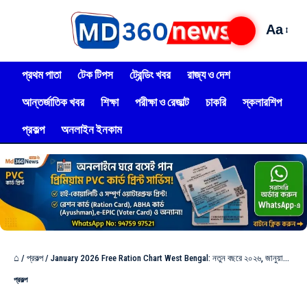
Aa
প্রথম পাতা
টেক টিপস
ট্রেন্ডিং খবর
রাজ্য ও দেশ
আন্তর্জাতিক খবর
শিক্ষা
পরীক্ষা ও রেজাল্ট
চাকরি
স্কলারশিপ
প্রকল্প
অনলাইন ইনকাম
⌂
/
প্রকল্প
/
January 2026 Free Ration Chart West Bengal: নতুন বছরে ২০২৬, জানুয়ারি মাসে কোন জেলায় কোন কার্ডে কত কেজি চাল, গম/আটা, চিনি – নতুন বরাদ্দ লিস্ট দিলো – দেখুন!
প্রকল্প