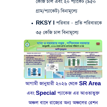
কেজি চাল এবং ২০ প্যাকেট (৯৫০
গ্রাম/প্যাকেট) বিনামূল্যে
​RKSY I পরিবার – প্রতি পরিবারকে
৩৫ কেজি চাল বিনামূল্যে
আগামী জানুয়ারী ২০২৬ থেকে SR Area
এবং Special প্যাকেজ এর আওতাভুক্ত
অঞ্চল বাদে রাজ্যের অন্য অঞ্চলের রেশন