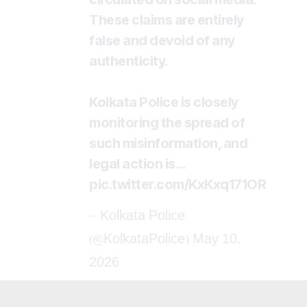
These claims are entirely
false and devoid of any
authenticity.
Kolkata Police is closely
monitoring the spread of
such misinformation, and
legal action is…
pic.twitter.com/KxKxq171OR
— Kolkata Police
(@KolkataPolice)
May 10,
2026