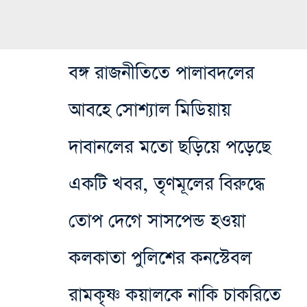
বঙ্গ রাজনীতিতে পালাবদলের
আবহে সোশ্যাল মিডিয়ায়
দাবানলের মতো ছড়িয়ে পড়েছে
একটি খবর, তৃণমূলের বিরুদ্ধে
তোপ দেগে সাসপেন্ড হওয়া
কলকাতা পুলিশের কনস্টেবল
রামকৃষ্ণ কয়ালকে নাকি চাকরিতে