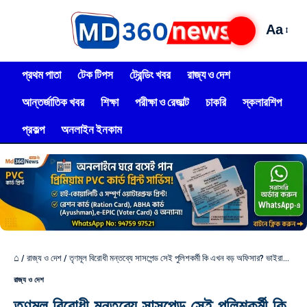
Aa
প্রথম পাতা
টেক টিপস
ট্রেন্ডিং খবর
রাজ্য ও দেশ
আন্তর্জাতিক খবর
শিক্ষা
পরীক্ষা ও রেজাল্ট
চাকরি
স্কলারশিপ
প্রকল্প
অনলাইন ইনকাম
⌂
/
রাজ্য ও দেশ
/
তৃণমূল বিরোধী মন্তব্যে সাসপেন্ড সেই পুলিশকর্মী কি এখন বড় অফিসার? ভাইরাল পোস্ট নিয়ে কড়া পদক্ষেপ কলকাতা পুলিশের
রাজ্য ও দেশ
তৃণমূল বিরোধী মন্তব্যে সাসপেন্ড সেই পুলিশকর্মী কি