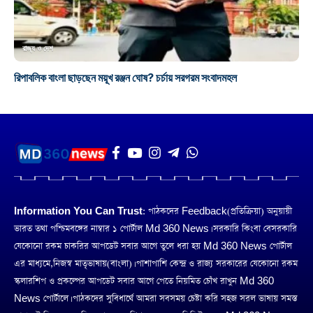
রাজ্য ও দেশ
রিপাবলিক বাংলা ছাড়ছেন ময়ূখ রঞ্জন ঘোষ? চর্চায় সরগরম সংবাদমহল
Information You Can Trust:
পাঠকদের Feedback(প্রতিক্রিয়া) অনুয়ায়ী
ভারত তথা পশ্চিমবঙ্গের নাম্বার ১ পোর্টাল Md 360 News। সরকারি কিংবা বেসরকারি
যেকোনো রকম চাকরির আপডেট সবার আগে তুলে ধরা হয় Md 360 News পোর্টাল
এর মাধ্যমে,নিজস্ব মাতৃভাষায়(বাংলা)। পাশাপাশি কেন্দ্র ও রাজ্য সরকারের যেকোনো রকম
স্কলারশিপ ও প্রকল্পের আপডেট সবার আগে পেতে নিয়মিত চোঁখ রাখুন Md 360
News পোর্টালে। পাঠকদের সুবিধার্থে আমরা সবসময় চেষ্টা করি সহজ সরল ভাষায় সমস্ত