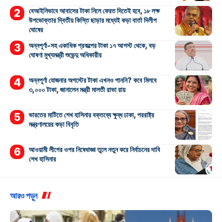
বেআইনিভাবে আবাসের টাকা নিলে ফেরত দিতেই হবে, ১৮ লক্ষ
উপভোক্তার দ্বিতীয় কিস্তি ছাড়ার মধ্যেই কড়া বার্তা দিলীপ
ঘোষের
অন্নপূর্ণা-সহ একাধিক প্রকল্পের টাকা ১৭ আগস্ট থেকে, বড়
ঘোষণা মুখ্যমন্ত্রী শুভেন্দু অধিকারীর
অন্নপূর্ণা যোজনার অগস্টের টাকা এখনও পাননি? কবে মিলবে
৩,০০০ টাকা, জানালেন মন্ত্রী মালতী রাভা রায়
ভারতের মাটিতে শেখ হাসিনার বক্তব্যে ক্ষুব্ধ ঢাকা, পররাষ্ট্র
মন্ত্রণালয়ের কড়া বিবৃতি
আওয়ামী লীগের ওপর নিষেধাজ্ঞা তুলে নতুন করে নির্বাচনের দাবি
শেখ হাসিনার
আরও পড়ুন