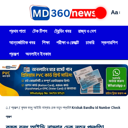
Aa
প্রথম পাতা
টেক টিপস
ট্রেন্ডিং খবর
রাজ্য ও দেশ
আন্তর্জাতিক খবর
শিক্ষা
পরীক্ষা ও রেজাল্ট
চাকরি
স্কলারশিপ
প্রকল্প
অনলাইন ইনকাম
⌂
/
প্রকল্প
/
কৃষক বন্ধু আইডি নাম্বার চেক নতুন পদ্ধতি! Krishak Bandhu Id Number Check
প্রকল্প
কৃষক বন্ধু আইডি নাম্বার চেক নতুন পদ্ধতি!