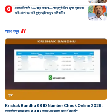
এখানে বিজেপি ১০০ বছর থাকবে— অন্নপূর্ণা নিয়ে ভুয়ো প্রচারের
অভিযোগে বড় দাবি মুখ্যমন্ত্রী শুভেন্দু অধিকারীর
আরও পড়ুন
প্রকল্প
Krishak Bandhu KB ID Number Check Online 2026:
অনলাইনে কৃষক বন্ধু KB ID নম্বর বের করার সম্পূর্ণ পদ্ধতি