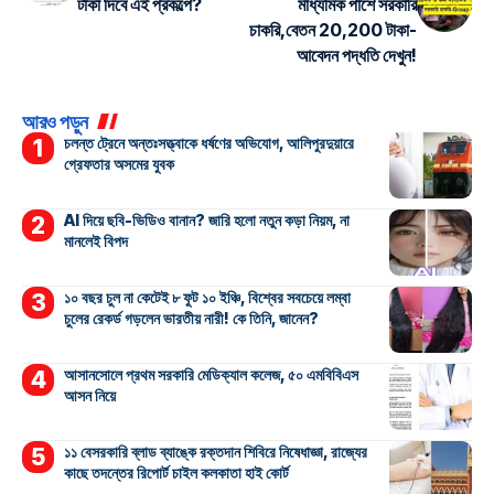
টাকা দিবে এই প্রকল্পে?
মাধ্যমিক পাশে সরকারি
চাকরি,বেতন 20,200 টাকা-
আবেদন পদ্ধতি দেখুন!
আরও পড়ুন
চলন্ত ট্রেনে অন্তঃসত্ত্বাকে ধর্ষণের অভিযোগ, আলিপুরদুয়ারে
গ্রেফতার অসমের যুবক
AI দিয়ে ছবি-ভিডিও বানান? জারি হলো নতুন কড়া নিয়ম, না
মানলেই বিপদ
১০ বছর চুল না কেটেই ৮ ফুট ১০ ইঞ্চি, বিশ্বের সবচেয়ে লম্বা
চুলের রেকর্ড গড়লেন ভারতীয় নারী! কে তিনি, জানেন?
আসানসোলে প্রথম সরকারি মেডিক্যাল কলেজ, ৫০ এমবিবিএস
আসন নিয়ে
১১ বেসরকারি ব্লাড ব্যাঙ্কে রক্তদান শিবিরে নিষেধাজ্ঞা, রাজ্যের
কাছে তদন্তের রিপোর্ট চাইল কলকাতা হাই কোর্ট