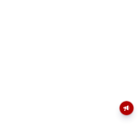
মসজিদের মাইক কেন খুলছে পুলিশ?
ডিজিপির কাছে জবাব চাইলেন নওশাদ
সিদ্দিকী; ব্যাখ্যা না মিললে আইনি পদক্ষেপের
ইঙ্গিত