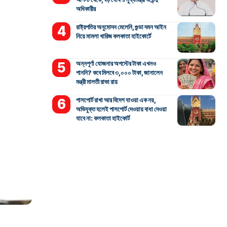
অধিকারীর
রাষ্ট্রপতির অনুমোদন মেলেনি, গুন্ডা দমন আইন
নিয়ে মামলা খারিজ কলকাতা হাইকোর্টে
অন্নপূর্ণা যোজনার অগস্টের টাকা এখনও
পাননি? কবে মিলবে ৩,০০০ টাকা, জানালেন
মন্ত্রী মালতী রাভা রায়
পাসপোর্ট রাখা আর বিদেশ যাওয়া এক নয়,
অভিযুক্ত হলেই পাসপোর্ট দেওয়ায় বাধা দেওয়া
যাবে না: কলকাতা হাইকোর্ট