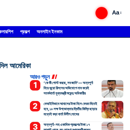
Aa
্কলারশিপ
প্রকল্প
অনলাইন ইনকাম
 দিল আমেরিকা
আরও পড়ুন
‘কে কী পোস্ট করছে, সব জানি’— অন্নপূর্ণা
নিয়ে ভুয়ো রিলসের অভিযোগে নাম করেই
সতর্কবার্তা মুখ্যমন্ত্রী শুভেন্দু অধিকারীর
বেআইনিভাবে আবাসের টাকা নিলে ফেরত দিতেই
হবে, ১৮ লক্ষ উপভোক্তার দ্বিতীয় কিস্তি ছাড়ার
মধ্যেই কড়া বার্তা দিলীপ ঘোষের
অন্নপূর্ণা-সহ একাধিক প্রকল্পের টাকা ১৭
আগস্ট থেকে, বড় ঘোষণা মুখ্যমন্ত্রী শুভেন্দু