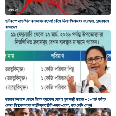
ট্রেন্ডিং খবর
ভূমিকম্পে নড়ে উঠল কলকাতার বহুতল! কেঁপে উঠল দক্ষিণবঙ্গের বহু জেলা, কেন্দ্রস্থল
বাংলাদেশ
ট্রেন্ডিং খবর
রমজান উপলক্ষে রেশনে বিশেষ প্যাকেজ ঘোষণা মুখ্যমন্ত্রী মমতার – ১৯ মার্চ পর্যন্ত
রেশনে মিলবে সস্তায় ভর্তুকিযুক্ত চিনি-ময়দা-ছোলা, কত কেজি দেখুন!