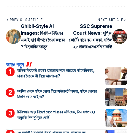
PREVIOUS ARTICLE
NEXT ARTICLE
Ghibli-Style AI
SSC Supreme
Images: ঘিবলি-স্টাইলের
Court News: সুপ্রিম
এআই ছবি কীভাবে তৈরি করবেন
কোর্টের রায়ে বড় ধাক্কা, বাতিল
? বিস্তারিত জানুন
২৫ হাজার এসএসসি চাকরি!
আরও পড়ুন
হাসিনা বিতর্কের মাঝেই তারেকের সঙ্গে ভারতের হাইকমিশনার,
ঢাকার বৈঠকে কী নিয়ে আলোচনা?
মসজিদ থেকে মাইক খোলা নিয়ে হাইকোর্টে মামলা, মাইক খোলার
নির্দেশ কোন আইনে?
চিকিৎসার জন্য বিদেশ যেতে পারবেন অভিষেক, তিন সপ্তাহের
অনুমতি দিল সুপ্রিম কোর্ট
১৪ অগস্ট ‘দেশভাগ দিবস’ পালনের ডাক, রাজ্যের সব