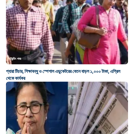
ট্রেন্ডিং খবর
প্যারা টিচার, শিক্ষাবন্ধু ও স্পেশাল এডুকেটরের বেতন বাড়ল ১,০০০ টাকা, এপ্রিল
থেকে কার্যকর