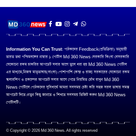
Information You Can Trust:
পাঠকদের Feedback(প্রতিক্রিয়া) অনুয়ায়ী
ভারত তথা পশ্চিমবঙ্গের নাম্বার ১ পোর্টাল Md 360 News। সরকারি কিংবা বেসরকারি
যেকোনো রকম চাকরির আপডেট সবার আগে তুলে ধরা হয় Md 360 News পোর্টাল
এর মাধ্যমে,নিজস্ব মাতৃভাষায়(বাংলা)। পাশাপাশি কেন্দ্র ও রাজ্য সরকারের যেকোনো রকম
স্কলারশিপ ও প্রকল্পের আপডেট সবার আগে পেতে নিয়মিত চোঁখ রাখুন Md 360
News পোর্টালে। পাঠকদের সুবিধার্থে আমরা সবসময় চেষ্টা করি সহজ সরল ভাষায় সমস্ত
আপডেট দিতে। নতুন কিছু জানতে ও শিখতে সবসময় ভিজিট করুন Md 360 News
পোর্টালটি।
© Copyright © 2026 Md 360 News. All rights reserved