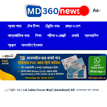
Aa
প্রথম পাতা
টেক টিপস
ট্রেন্ডিং খবর
রাজ্য ও দেশ
আন্তর্জাতিক খবর
শিক্ষা
পরীক্ষা ও রেজাল্ট
চাকরি
স্কলারশিপ
প্রকল্প
অনলাইন ইনকাম
⌂
/
ট্রেন্ডিং খবর
/
Lok Sabha Passes Waqf (Amendment) Bill: লোকসভায় পাস ওয়াকফ সংশোধনী বিল, আজ উঠবে রাজ্যসভায়, কি আছে এই বিলে?