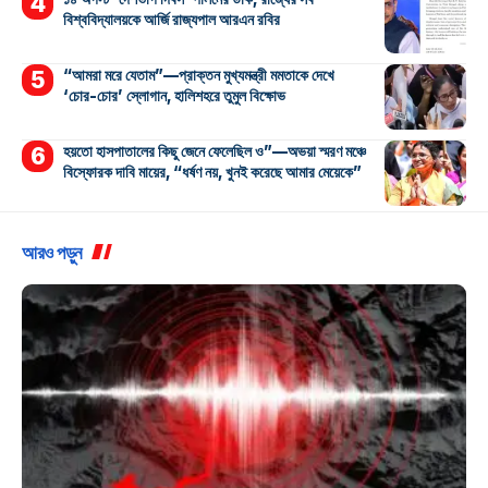
বিশ্ববিদ্যালয়কে আর্জি রাজ্যপাল আরএন রবির
“আমরা মরে যেতাম”—প্রাক্তন মুখ্যমন্ত্রী মমতাকে দেখে
‘চোর-চোর’ স্লোগান, হালিশহরে তুমুল বিক্ষোভ
হয়তো হাসপাতালের কিছু জেনে ফেলেছিল ও”—অভয়া স্মরণ মঞ্চে
বিস্ফোরক দাবি মায়ের, “ধর্ষণ নয়, খুনই করেছে আমার মেয়েকে”
আরও পড়ুন