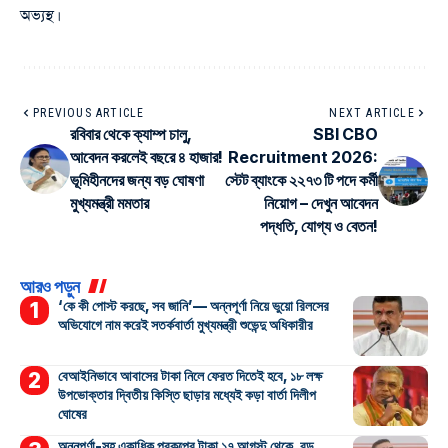
অভ্যস্থ।
PREVIOUS ARTICLE
NEXT ARTICLE
রবিবার থেকে ক্যাম্প চালু,
SBI CBO
আবেদন করলেই বছরে ৪ হাজার!
Recruitment 2026:
ভূমিহীনদের জন্য বড় ঘোষণা
স্টেট ব্যাংকে ২২৭৩ টি পদে কর্মী
মুখ্যমন্ত্রী মমতার
নিয়োগ – দেখুন আবেদন
পদ্ধতি, যোগ্য ও বেতন!
আরও পড়ুন
‘কে কী পোস্ট করছে, সব জানি’— অন্নপূর্ণা নিয়ে ভুয়ো রিলসের
অভিযোগে নাম করেই সতর্কবার্তা মুখ্যমন্ত্রী শুভেন্দু অধিকারীর
বেআইনিভাবে আবাসের টাকা নিলে ফেরত দিতেই হবে, ১৮ লক্ষ
উপভোক্তার দ্বিতীয় কিস্তি ছাড়ার মধ্যেই কড়া বার্তা দিলীপ
ঘোষের
অন্নপূর্ণা-সহ একাধিক প্রকল্পের টাকা ১৭ আগস্ট থেকে, বড়