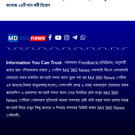
কলেজে ২৪টি পদে কর্মী নিয়োগ
Information You Can Trust:
পাঠকদের Feedback(প্রতিক্রিয়া) অনুয়ায়ী
ভারত তথা পশ্চিমবঙ্গের নাম্বার ১ পোর্টাল Md 360 News। সরকারি কিংবা বেসরকারি
যেকোনো রকম চাকরির আপডেট সবার আগে তুলে ধরা হয় Md 360 News পোর্টাল
এর মাধ্যমে,নিজস্ব মাতৃভাষায়(বাংলা)। পাশাপাশি কেন্দ্র ও রাজ্য সরকারের যেকোনো রকম
স্কলারশিপ ও প্রকল্পের আপডেট সবার আগে পেতে নিয়মিত চোঁখ রাখুন Md 360
News পোর্টালে। পাঠকদের সুবিধার্থে আমরা সবসময় চেষ্টা করি সহজ সরল ভাষায় সমস্ত
আপডেট দিতে। নতুন কিছু জানতে ও শিখতে সবসময় ভিজিট করুন Md 360 News
পোর্টালটি।