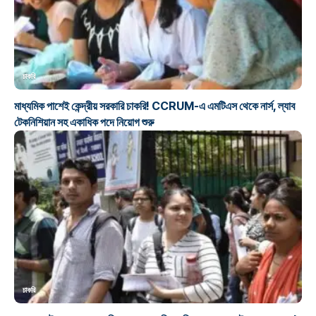
চাকরি
মাধ্যমিক পাশেই কেন্দ্রীয় সরকারি চাকরি! CCRUM-এ এমটিএস থেকে নার্স, ল্যাব
টেকনিশিয়ান সহ একাধিক পদে নিয়োগ শুরু
চাকরি