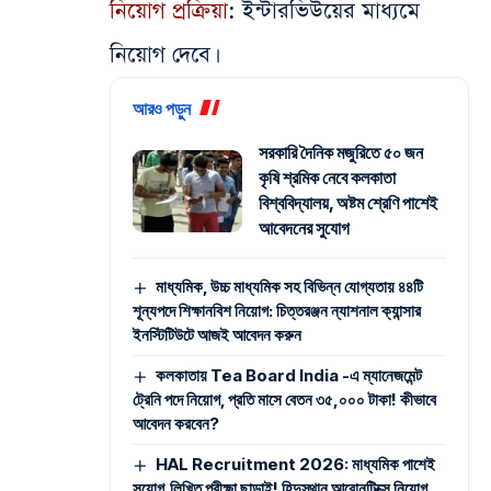
নিয়োগ প্রক্রিয়া
: ইন্টারভিউয়ের মাধ্যমে
নিয়োগ দেবে।
আরও পড়ুন
সরকারি দৈনিক মজুরিতে ৫০ জন
কৃষি শ্রমিক নেবে কলকাতা
বিশ্ববিদ্যালয়, অষ্টম শ্রেণি পাশেই
আবেদনের সুযোগ
মাধ্যমিক, উচ্চ মাধ্যমিক সহ বিভিন্ন যোগ্যতায় ৪৪টি
শূন্যপদে শিক্ষানবিশ নিয়োগ: চিত্তরঞ্জন ন্যাশনাল ক্যান্সার
ইনস্টিটিউটে আজই আবেদন করুন
কলকাতায় Tea Board India -এ ম্যানেজমেন্ট
ট্রেনি পদে নিয়োগ, প্রতি মাসে বেতন ৩৫,০০০ টাকা! কীভাবে
আবেদন করবেন?
HAL Recruitment 2026: মাধ্যমিক পাশেই
সুযোগ,লিখিত পরীক্ষা ছাড়াই! হিন্দুস্থান আরোনটিক্সে নিয়োগ,