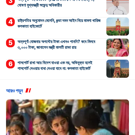
ঘোষণা মুখ্যমন্ত্রী শুভেন্দু অধিকারীর
রাষ্ট্রপতির অনুমোদন মেলেনি, গুন্ডা দমন আইন নিয়ে মামলা খারিজ
কলকাতা হাইকোর্টে
অন্নপূর্ণা যোজনার অগস্টের টাকা এখনও পাননি? কবে মিলবে
৩,০০০ টাকা, জানালেন মন্ত্রী মালতী রাভা রায়
পাসপোর্ট রাখা আর বিদেশ যাওয়া এক নয়, অভিযুক্ত হলেই
পাসপোর্ট দেওয়ায় বাধা দেওয়া যাবে না: কলকাতা হাইকোর্ট
আরও পড়ুন