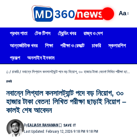
Aa
প্রথম পাতা
টেক টিপস
ট্রেন্ডিং খবর
রাজ্য ও দেশ
আন্তর্জাতিক খবর
শিক্ষা
পরীক্ষা ও রেজাল্ট
চাকরি
স্কলারশিপ
প্রকল্প
অনলাইন ইনকাম
⌂
/
চাকরি
/
নবান্নে লিগ্যাল কনসালট্যান্ট পদে বড় নিয়োগ, ৩০ হাজার টাকা বেতন! লিখিত পরীক্ষা ছাড়াই নিয়োগ – কালই শেষ আবেদন
চাকরি
নবান্নে লিগ্যাল কনসালট্যান্ট পদে বড় নিয়োগ, ৩০
হাজার টাকা বেতন! লিখিত পরীক্ষা ছাড়াই নিয়োগ –
কালই শেষ আবেদন
By
EALIASH RAHAMAN
Last Updated: February 12, 2026 9:18 PM 9:18 PM