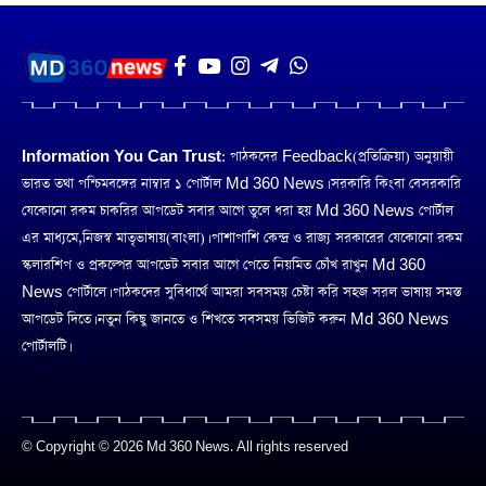
Information You Can Trust:
পাঠকদের Feedback(প্রতিক্রিয়া) অনুয়ায়ী
ভারত তথা পশ্চিমবঙ্গের নাম্বার ১ পোর্টাল Md 360 News। সরকারি কিংবা বেসরকারি
যেকোনো রকম চাকরির আপডেট সবার আগে তুলে ধরা হয় Md 360 News পোর্টাল
এর মাধ্যমে,নিজস্ব মাতৃভাষায়(বাংলা)। পাশাপাশি কেন্দ্র ও রাজ্য সরকারের যেকোনো রকম
স্কলারশিপ ও প্রকল্পের আপডেট সবার আগে পেতে নিয়মিত চোঁখ রাখুন Md 360
News পোর্টালে। পাঠকদের সুবিধার্থে আমরা সবসময় চেষ্টা করি সহজ সরল ভাষায় সমস্ত
আপডেট দিতে। নতুন কিছু জানতে ও শিখতে সবসময় ভিজিট করুন Md 360 News
পোর্টালটি।
© Copyright © 2026 Md 360 News. All rights reserved