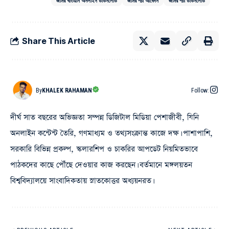
জমির খতিয়ান অনলাইন ডাউনলোড
জমির পর্চা আবেদন
জমির পর্চা ডাউনলোড
Share This Article
By
KHALEK RAHAMAN
Follow:
দীর্ঘ সাত বছরের অভিজ্ঞতা সম্পন্ন ডিজিটাল মিডিয়া পেশাজীবী, যিনি
অনলাইন কন্টেন্ট তৈরি, গণমাধ্যম ও তথ্যসংক্রান্ত কাজে দক্ষ। পাশাপাশি,
সরকারি বিভিন্ন প্রকল্প, স্কলারশিপ ও চাকরির আপডেট নিয়মিতভাবে
পাঠকদের কাছে পৌঁছে দেওয়ার কাজ করছেন। বর্তমানে মঙ্গলয়তন
বিশ্ববিদ্যালয়ে সাংবাদিকতায় স্নাতকোত্তর অধ্যয়নরত।