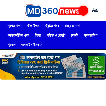
Aa
প্রথম পাতা
টেক টিপস
ট্রেন্ডিং খবর
রাজ্য ও দেশ
আন্তর্জাতিক খবর
শিক্ষা
পরীক্ষা ও রেজাল্ট
চাকরি
স্কলারশিপ
প্রকল্প
অনলাইন ইনকাম