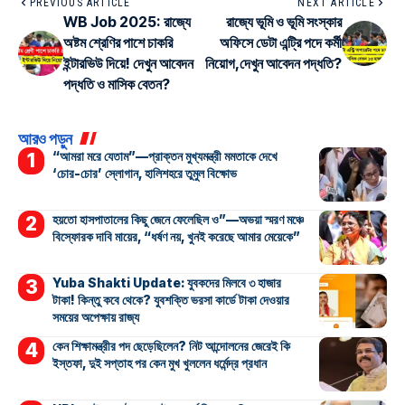
PREVIOUS ARTICLE
NEXT ARTICLE
WB Job 2025: রাজ্যে
রাজ্যে ভূমি ও ভূমি সংস্কার
অষ্টম শ্রেণির পাশে চাকরি
অফিসে ডেটা এন্ট্রি পদে কর্মী
ইন্টারভিউ দিয়ে! দেখুন আবেদন
নিয়োগ,দেখুন আবেদন পদ্ধতি?
পদ্ধতি ও মাসিক বেতন?
আরও পড়ুন
“আমরা মরে যেতাম”—প্রাক্তন মুখ্যমন্ত্রী মমতাকে দেখে
‘চোর-চোর’ স্লোগান, হালিশহরে তুমুল বিক্ষোভ
হয়তো হাসপাতালের কিছু জেনে ফেলেছিল ও”—অভয়া স্মরণ মঞ্চে
বিস্ফোরক দাবি মায়ের, “ধর্ষণ নয়, খুনই করেছে আমার মেয়েকে”
Yuba Shakti Update: যুবকদের মিলবে ৩ হাজার
টাকা! কিন্তু কবে থেকে? যুবশক্তি ভরসা কার্ডে টাকা দেওয়ার
সময়ের অপেক্ষায় রাজ্য
কেন শিক্ষামন্ত্রীর পদ ছেড়েছিলেন? নিট আন্দোলনের জেরেই কি
ইস্তফা, দুই সপ্তাহ পর কেন মুখ খুললেন ধর্মেন্দ্র প্রধান