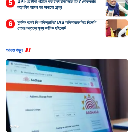
UPI-তে টাকা পাঠালে কত টাকা চার্জ দিতে হবে? লোকসভার
নতুন বিল পাসের পর জানালো কেন্দ্র
মুসলিম বলেই কি পাকিস্তানি? IAS অফিসারকে নিয়ে বিজেপি
নেতার মন্তব্যে ক্ষুব্ধ কর্ণাটক হাইকোর্ট
আরও পড়ুন
টেক টিপস