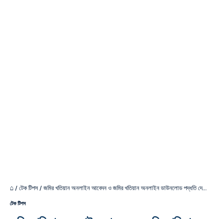
⌂
/
টেক টিপস
/
জমির খতিয়ান অনলাইন আবেদন ও জমির খতিয়ান অনলাইন ডাউনলোড পদ্ধতি দেখুন!
টেক টিপস