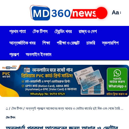
Aa
প্রথম পাতা
টেক টিপস
ট্রেন্ডিং খবর
রাজ্য ও দেশ
আন্তর্জাতিক খবর
শিক্ষা
পরীক্ষা ও রেজাল্ট
চাকরি
স্কলারশিপ
প্রকল্প
অনলাইন ইনকাম
⌂
/
টেক টিপস
/
অন্নপূর্ণা প্রকল্পে আবেদনের জন্য আধার ও ভোটার কার্ডের দুই দিক এক পেজে তৈরি করুন, 200KB সাইজে ফটো বানান মোবাইলেই ফ্রিতে
টেক টিপস
অন্নপূর্ণা প্রকল্পে আবেদনের জন্য আধার ও ভোটার