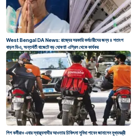
ট্রেন্ডিং খবর
West Bengal DA News: রাজ্যের সরকারি কর্মচারীদের জন্য ৪ শতাংশ
বাড়ল ডিএ, অন্তর্বর্তী বাজেটে বড় ঘোষণা! এপ্রিল থেকে কার্যকর
ট্রেন্ডিং খবর
গিগ কর্মীরাও এবার স্বাস্থ্যসাথীর আওতায় চিকিৎসা সুবিধা পাবেন জানালেন মুখ্যমন্ত্রী