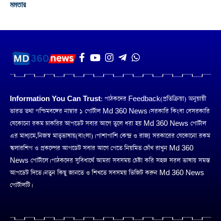
মমতার
Information You Can Trust:
পাঠকদের Feedback(প্রতিক্রিয়া) অনুয়ায়ী
ভারত তথা পশ্চিমবঙ্গের নাম্বার ১ পোর্টাল Md 360 News। সরকারি কিংবা বেসরকারি
যেকোনো রকম চাকরির আপডেট সবার আগে তুলে ধরা হয় Md 360 News পোর্টাল
এর মাধ্যমে,নিজস্ব মাতৃভাষায়(বাংলা)। পাশাপাশি কেন্দ্র ও রাজ্য সরকারের যেকোনো রকম
স্কলারশিপ ও প্রকল্পের আপডেট সবার আগে পেতে নিয়মিত চোঁখ রাখুন Md 360
News পোর্টালে। পাঠকদের সুবিধার্থে আমরা সবসময় চেষ্টা করি সহজ সরল ভাষায় সমস্ত
আপডেট দিতে। নতুন কিছু জানতে ও শিখতে সবসময় ভিজিট করুন Md 360 News
পোর্টালটি।