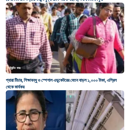
ট্রেন্ডিং খবর
প্যারা টিচার, শিক্ষাবন্ধু ও স্পেশাল এডুকেটরের বেতন বাড়ল ১,০০০ টাকা, এপ্রিল
থেকে কার্যকর