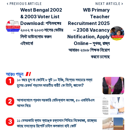
PREVIOUS ARTICLE
NEXT ARTICLE
West Bengal 2002
WB Primary
& 2003 Voter List
Teacher
Download: পশ্চিমবঙ্গের
Recruitment 2025
২০০২ ও ২০০৩ সালের ভোটার
– 2308 Vacancy
লিস্ট ডাউনলোড করুন
Notification, Apply
এইভাবে!
Online – সুখবর, রাজ্য
আবারও ২৩০৮ শিক্ষক নিয়োগ
করতে চলেছে
আরও পড়ুন
১০ বছর চুল না কেটেই ৮ ফুট ১০ ইঞ্চি, বিশ্বের সবচেয়ে লম্বা
চুলের রেকর্ড গড়লেন ভারতীয় নারী! কে তিনি, জানেন?
আসানসোলে প্রথম সরকারি মেডিক্যাল কলেজ, ৫০ এমবিবিএস
আসন নিয়ে
১১ বেসরকারি ব্লাড ব্যাঙ্কে রক্তদান শিবিরে নিষেধাজ্ঞা, রাজ্যের
কাছে তদন্তের রিপোর্ট চাইল কলকাতা হাই কোর্ট