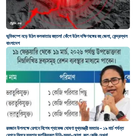
ট্রেন্ডিং খবর
ভূমিকম্পে নড়ে উঠল কলকাতার বহুতল! কেঁপে উঠল দক্ষিণবঙ্গের বহু জেলা, কেন্দ্রস্থল
বাংলাদেশ
ট্রেন্ডিং খবর
রমজান উপলক্ষে রেশনে বিশেষ প্যাকেজ ঘোষণা মুখ্যমন্ত্রী মমতার – ১৯ মার্চ পর্যন্ত
রেশনে মিলবে সস্তায় ভর্তুকিযুক্ত চিনি-ময়দা-ছোলা, কত কেজি দেখুন!