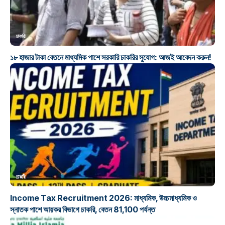
চাকরি
১৮ হাজার টাকা বেতনে মাধ্যমিক পাশে সরকারি চাকরির সুযোগ: আজই আবেদন করুন!
চাকরি
Income Tax Recruitment 2026: মাধ্যমিক, উচ্চমাধ্যমিক ও
স্নাতক পাশে আয়কর বিভাগে চাকরি, বেতন 81,100 পর্যন্ত