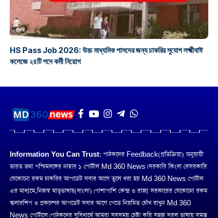
চাকরি
HS Pass Job 2026: উচ্চ মাধ্যমিক পাসদের জন্য চাকরির সুযোগ লক্ষ্মীবাঈ
কলেজে ২৪টি পদে কর্মী নিয়োগ
Information You Can Trust:
পাঠকদের Feedback(প্রতিক্রিয়া) অনুয়ায়ী
ভারত তথা পশ্চিমবঙ্গের নাম্বার ১ পোর্টাল Md 360 News। সরকারি কিংবা বেসরকারি
যেকোনো রকম চাকরির আপডেট সবার আগে তুলে ধরা হয় Md 360 News পোর্টাল
এর মাধ্যমে,নিজস্ব মাতৃভাষায়(বাংলা)। পাশাপাশি কেন্দ্র ও রাজ্য সরকারের যেকোনো রকম
স্কলারশিপ ও প্রকল্পের আপডেট সবার আগে পেতে নিয়মিত চোঁখ রাখুন Md 360
News পোর্টালে। পাঠকদের সুবিধার্থে আমরা সবসময় চেষ্টা করি সহজ সরল ভাষায় সমস্ত