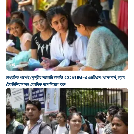
চাকরি
মাধ্যমিক পাশেই কেন্দ্রীয় সরকারি চাকরি! CCRUM-এ এমটিএস থেকে নার্স, ল্যাব
টেকনিশিয়ান সহ একাধিক পদে নিয়োগ শুরু