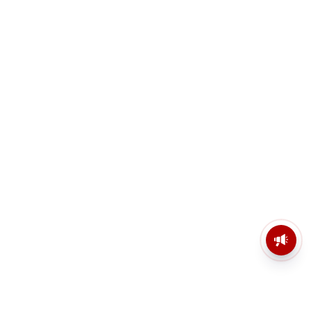
মসজিদের মাইক কেন খুলছে পুলিশ?
ডিজিপির কাছে জবাব চাইলেন নওশাদ
সিদ্দিকী; ব্যাখ্যা না মিললে আইনি পদক্ষেপের
ইঙ্গিত