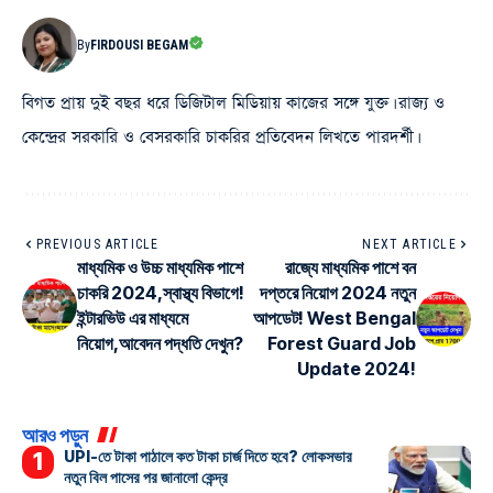
By
FIRDOUSI BEGAM
বিগত প্রায় দুই বছর ধরে ডিজিটাল মিডিয়ায় কাজের সঙ্গে যুক্ত। রাজ্য ও
কেন্দ্রের সরকারি ও বেসরকারি চাকরির প্রতিবেদন লিখতে পারদর্শী।
PREVIOUS ARTICLE
NEXT ARTICLE
মাধ্যমিক ও উচ্চ মাধ্যমিক পাশে
রাজ্যে মাধ্যমিক পাশে বন
চাকরি 2024,স্বাস্থ্য বিভাগে!
দপ্তরে নিয়োগ 2024 নতুন
ইন্টারভিউ এর মাধ্যমে
আপডেট! West Bengal
নিয়োগ,আবেদন পদ্ধতি দেখুন?
Forest Guard Job
Update 2024!
আরও পড়ুন
UPI-তে টাকা পাঠালে কত টাকা চার্জ দিতে হবে? লোকসভার
নতুন বিল পাসের পর জানালো কেন্দ্র