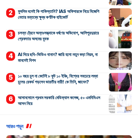
মুসলিম বলেই কি পাকিস্তানি? IAS অফিসারকে নিয়ে বিজেপি
নেতার মন্তব্যে ক্ষুব্ধ কর্ণাটক হাইকোর্ট
চলন্ত ট্রেনে অন্তঃসত্ত্বাকে ধর্ষণের অভিযোগ, আলিপুরদুয়ারে
গ্রেফতার অসমের যুবক
AI দিয়ে ছবি-ভিডিও বানান? জারি হলো নতুন কড়া নিয়ম, না
মানলেই বিপদ
১০ বছর চুল না কেটেই ৮ ফুট ১০ ইঞ্চি, বিশ্বের সবচেয়ে লম্বা
চুলের রেকর্ড গড়লেন ভারতীয় নারী! কে তিনি, জানেন?
আসানসোলে প্রথম সরকারি মেডিক্যাল কলেজ, ৫০ এমবিবিএস
আসন নিয়ে
আরও পড়ুন