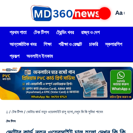
Aa
প্রথম পাতা
টেক টিপস
ট্রেন্ডিং খবর
রাজ্য ও দেশ
আন্তর্জাতিক খবর
শিক্ষা
পরীক্ষা ও রেজাল্ট
চাকরি
স্কলারশিপ
প্রকল্প
অনলাইন ইনকাম
⌂
/
টেক টিপস
/
ভোটার কার্ড নতুন ওয়েবসাইট চালু হলো,দেখুন কি কি সুবিধা পাবেন
টেক টিপস
ভোটার কার্ড নতুন ওয়েবসাইট চালু হলো,দেখুন কি কি