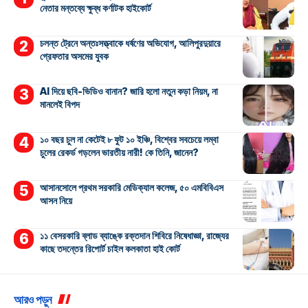
নেতার মন্তব্যে ক্ষুব্ধ কর্ণাটক হাইকোর্ট
চলন্ত ট্রেনে অন্তঃসত্ত্বাকে ধর্ষণের অভিযোগ, আলিপুরদুয়ারে
গ্রেফতার অসমের যুবক
AI দিয়ে ছবি-ভিডিও বানান? জারি হলো নতুন কড়া নিয়ম, না
মানলেই বিপদ
১০ বছর চুল না কেটেই ৮ ফুট ১০ ইঞ্চি, বিশ্বের সবচেয়ে লম্বা
চুলের রেকর্ড গড়লেন ভারতীয় নারী! কে তিনি, জানেন?
আসানসোলে প্রথম সরকারি মেডিক্যাল কলেজ, ৫০ এমবিবিএস
আসন নিয়ে
১১ বেসরকারি ব্লাড ব্যাঙ্কে রক্তদান শিবিরে নিষেধাজ্ঞা, রাজ্যের
কাছে তদন্তের রিপোর্ট চাইল কলকাতা হাই কোর্ট
আরও পড়ুন