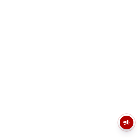
মসজিদের মাইক কেন খুলছে পুলিশ?
ডিজিপির কাছে জবাব চাইলেন নওশাদ
সিদ্দিকী; ব্যাখ্যা না মিললে আইনি পদক্ষেপের
ইঙ্গিত