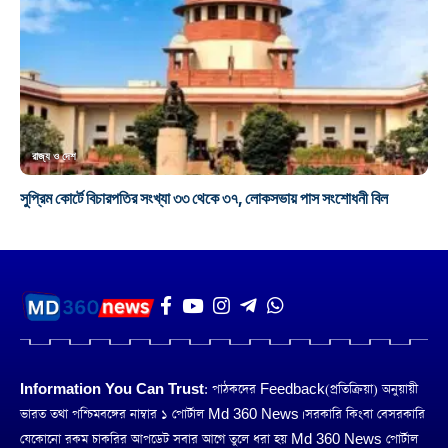
রাজ্য ও দেশ
সুপ্রিম কোর্টে বিচারপতির সংখ্যা ৩৩ থেকে ৩৭, লোকসভায় পাস সংশোধনী বিল
Information You Can Trust:
পাঠকদের Feedback(প্রতিক্রিয়া) অনুয়ায়ী
ভারত তথা পশ্চিমবঙ্গের নাম্বার ১ পোর্টাল Md 360 News। সরকারি কিংবা বেসরকারি
যেকোনো রকম চাকরির আপডেট সবার আগে তুলে ধরা হয় Md 360 News পোর্টাল