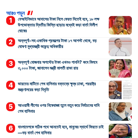
আরও পড়ুন
বেআইনিভাবে আবাসের টাকা নিলে ফেরত দিতেই হবে, ১৮ লক্ষ
উপভোক্তার দ্বিতীয় কিস্তি ছাড়ার মধ্যেই কড়া বার্তা দিলীপ
ঘোষের
অন্নপূর্ণা-সহ একাধিক প্রকল্পের টাকা ১৭ আগস্ট থেকে, বড়
ঘোষণা মুখ্যমন্ত্রী শুভেন্দু অধিকারীর
অন্নপূর্ণা যোজনার অগস্টের টাকা এখনও পাননি? কবে মিলবে
৩,০০০ টাকা, জানালেন মন্ত্রী মালতী রাভা রায়
ভারতের মাটিতে শেখ হাসিনার বক্তব্যে ক্ষুব্ধ ঢাকা, পররাষ্ট্র
মন্ত্রণালয়ের কড়া বিবৃতি
আওয়ামী লীগের ওপর নিষেধাজ্ঞা তুলে নতুন করে নির্বাচনের দাবি
শেখ হাসিনার
বাংলাদেশকে সঠিক পথে আনতেই হবে, মানুষের স্বার্থে ফিরতে চাই
—বড় বার্তা শেখ হাসিনার