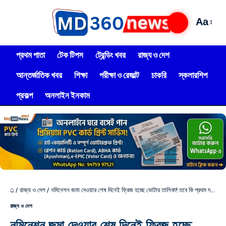
Aa
প্রথম পাতা
টেক টিপস
ট্রেন্ডিং খবর
রাজ্য ও দেশ
আন্তর্জাতিক খবর
শিক্ষা
পরীক্ষা ও রেজাল্ট
চাকরি
স্কলারশিপ
প্রকল্প
অনলাইন ইনকাম
⌂
/
রাজ্য ও দেশ
/
নমিনেশন জমা দেওয়ার শেষ দিনেই ফ্রিজ হচ্ছে ভোটার তালিকা! তবে কি প্রথম দফায় ভোট দিতে পারবেন না বহু জেনুইন ভোটার?
রাজ্য ও দেশ
নমিনেশন জমা দেওয়ার শেষ দিনেই ফ্রিজ হচ্ছে