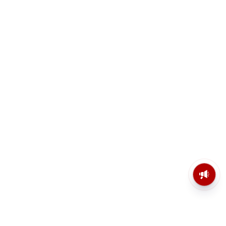
মসজিদের মাইক কেন খুলছে পুলিশ?
ডিজিপির কাছে জবাব চাইলেন নওশাদ
সিদ্দিকী; ব্যাখ্যা না মিললে আইনি পদক্ষেপের
ইঙ্গিত