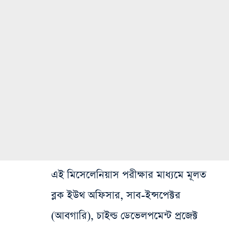
এই মিসেলেনিয়াস পরীক্ষার মাধ্যমে মূলত
ব্লক ইউথ অফিসার, সাব-ইন্সপেক্টর
(আবগারি), চাইল্ড ডেভেলপমেন্ট প্রজেক্ট