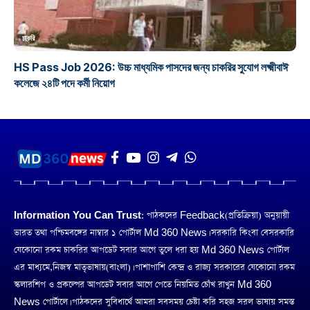
চাকরি
HS Pass Job 2026: উচ্চ মাধ্যমিক পাসদের জন্য চাকরির সুযোগ লক্ষ্মীবাঈ
কলেজে ২৪টি পদে কর্মী নিয়োগ
Information You Can Trust:
পাঠকদের Feedback(প্রতিক্রিয়া) অনুয়ায়ী
ভারত তথা পশ্চিমবঙ্গের নাম্বার ১ পোর্টাল Md 360 News। সরকারি কিংবা বেসরকারি
যেকোনো রকম চাকরির আপডেট সবার আগে তুলে ধরা হয় Md 360 News পোর্টাল
এর মাধ্যমে,নিজস্ব মাতৃভাষায়(বাংলা)। পাশাপাশি কেন্দ্র ও রাজ্য সরকারের যেকোনো রকম
স্কলারশিপ ও প্রকল্পের আপডেট সবার আগে পেতে নিয়মিত চোঁখ রাখুন Md 360
News পোর্টালে। পাঠকদের সুবিধার্থে আমরা সবসময় চেষ্টা করি সহজ সরল ভাষায় সমস্ত