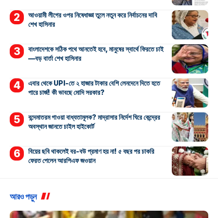
আওয়ামী লীগের ওপর নিষেধাজ্ঞা তুলে নতুন করে নির্বাচনের দাবি
শেখ হাসিনার
বাংলাদেশকে সঠিক পথে আনতেই হবে, মানুষের স্বার্থে ফিরতে চাই
—বড় বার্তা শেখ হাসিনার
এবার থেকে UPI-তে ২ হাজার টাকার বেশি লেনদেনে দিতে হতে
পারে চার্জ! কী ভাবছে মোদি সরকার?
বন্দেমাতরম গাওয়া বাধ্যতামূলক? মাদ্রাসার নির্দেশ ঘিরে কেন্দ্রের
অবস্থান জানতে চাইল হাইকোর্ট
বিয়ের ছবি থাকলেই বর-বউ প্রমাণ হয় না! ৫ বছর পর চাকরি
ফেরত পেলেন আরপিএফ জওয়ান
আরও পড়ুন