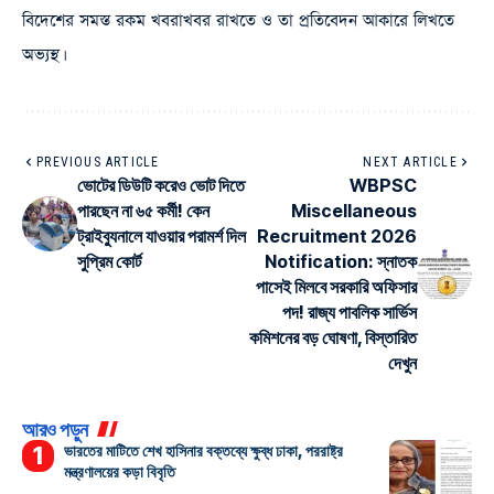
বিদেশের সমস্ত রকম খবরাখবর রাখতে ও তা প্রতিবেদন আকারে লিখতে
অভ্যস্থ।
PREVIOUS ARTICLE
NEXT ARTICLE
ভোটের ডিউটি করেও ভোট দিতে
WBPSC
পারছেন না ৬৫ কর্মী! কেন
Miscellaneous
ট্রাইব্যুনালে যাওয়ার পরামর্শ দিল
Recruitment 2026
সুপ্রিম কোর্ট
Notification: স্নাতক
পাসেই মিলবে সরকারি অফিসার
পদ! রাজ্য পাবলিক সার্ভিস
কমিশনের বড় ঘোষণা, বিস্তারিত
দেখুন
আরও পড়ুন
ভারতের মাটিতে শেখ হাসিনার বক্তব্যে ক্ষুব্ধ ঢাকা, পররাষ্ট্র
মন্ত্রণালয়ের কড়া বিবৃতি