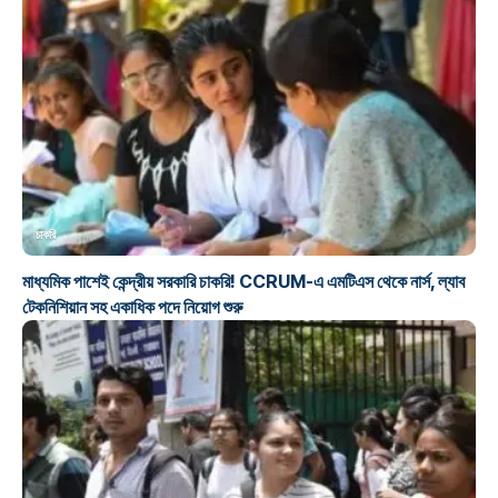
চাকরি
মাধ্যমিক পাশেই কেন্দ্রীয় সরকারি চাকরি! CCRUM-এ এমটিএস থেকে নার্স, ল্যাব
টেকনিশিয়ান সহ একাধিক পদে নিয়োগ শুরু