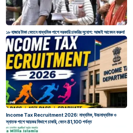
চাকরি
১৮ হাজার টাকা বেতনে মাধ্যমিক পাশে সরকারি চাকরির সুযোগ: আজই আবেদন করুন!
চাকরি
Income Tax Recruitment 2026: মাধ্যমিক, উচ্চমাধ্যমিক ও
স্নাতক পাশে আয়কর বিভাগে চাকরি, বেতন 81,100 পর্যন্ত