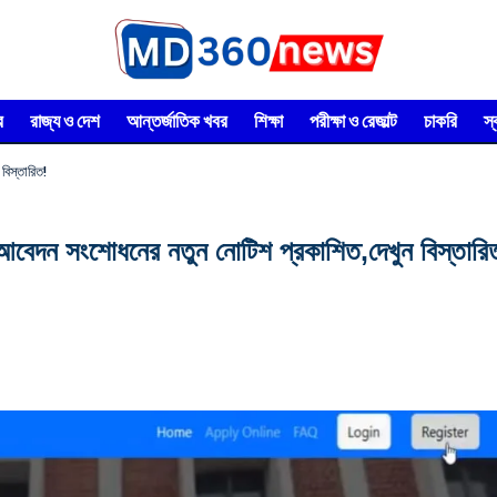
র
রাজ্য ও দেশ
আন্তর্জাতিক খবর
শিক্ষা
পরীক্ষা ও রেজাল্ট
চাকরি
স
িস্তারিত!
শোধনের নতুন নোটিশ প্রকাশিত,দেখুন বিস্তারি