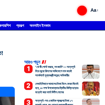
Aa
্কলারশিপ
প্রকল্প
অনলাইন ইনকাম
ত!
আরও পড়ুন
‘কে কী পোস্ট করছে, সব জানি’— অন্নপূর্ণা
নিয়ে ভুয়ো রিলসের অভিযোগে নাম করেই
সতর্কবার্তা মুখ্যমন্ত্রী শুভেন্দু অধিকারীর
বেআইনিভাবে আবাসের টাকা নিলে ফেরত দিতেই
হবে, ১৮ লক্ষ উপভোক্তার দ্বিতীয় কিস্তি ছাড়ার
মধ্যেই কড়া বার্তা দিলীপ ঘোষের
অন্নপূর্ণা-সহ একাধিক প্রকল্পের টাকা ১৭
আগস্ট থেকে, বড় ঘোষণা মুখ্যমন্ত্রী শুভেন্দু