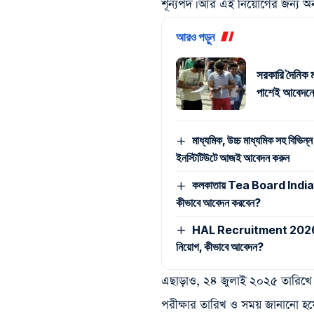
শূন্যপদ। আর এই নিয়োগের জন্য অন
আরও পড়ুন
সরকারি দৈনিক ম
পাশেই আবেদনে
মাধ্যমিক, উচ্চ মাধ্যমিক সহ বিভিন্ন
ইনস্টিটিউটে আজই আবেদন করুন
কলকাতায় Tea Board India -এ ম্
কীভাবে আবেদন করবেন?
HAL Recruitment 2026: মাধ্যমি
নিয়োগ, কীভাবে আবেদন?
এছাড়াও, ২৪ জুলাই ২০২৫ তারিখে
পরীক্ষার তারিখ ও সময় জানানো হয়