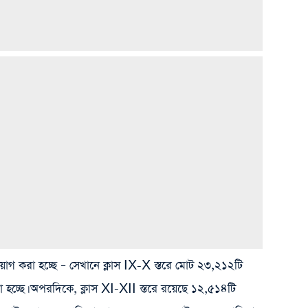
রা হচ্ছে – সেখানে ক্লাস IX-X স্তরে মোট ২৩,২১২টি
রা হচ্ছে। অপরদিকে, ক্লাস XI-XII স্তরে রয়েছে ১২,৫১৪টি