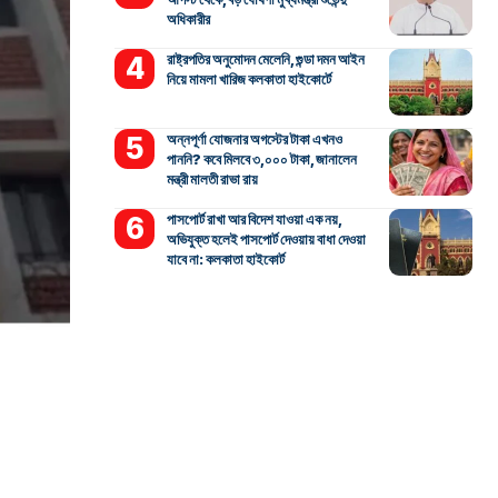
অধিকারীর
রাষ্ট্রপতির অনুমোদন মেলেনি, গুন্ডা দমন আইন
নিয়ে মামলা খারিজ কলকাতা হাইকোর্টে
অন্নপূর্ণা যোজনার অগস্টের টাকা এখনও
পাননি? কবে মিলবে ৩,০০০ টাকা, জানালেন
মন্ত্রী মালতী রাভা রায়
পাসপোর্ট রাখা আর বিদেশ যাওয়া এক নয়,
অভিযুক্ত হলেই পাসপোর্ট দেওয়ায় বাধা দেওয়া
যাবে না: কলকাতা হাইকোর্ট