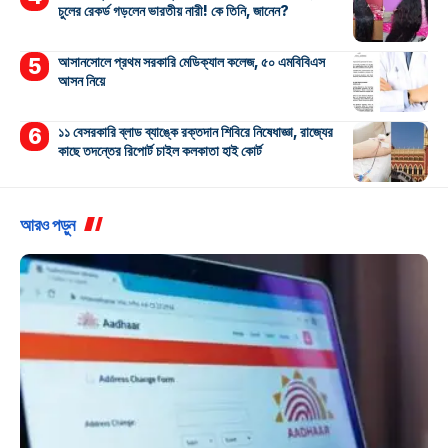
চুলের রেকর্ড গড়লেন ভারতীয় নারী! কে তিনি, জানেন?
আসানসোলে প্রথম সরকারি মেডিক্যাল কলেজ, ৫০ এমবিবিএস
আসন নিয়ে
১১ বেসরকারি ব্লাড ব্যাঙ্কে রক্তদান শিবিরে নিষেধাজ্ঞা, রাজ্যের
কাছে তদন্তের রিপোর্ট চাইল কলকাতা হাই কোর্ট
আরও পড়ুন