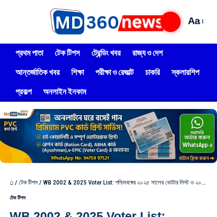
Aa
প্রথম পাতা
টেক টিপস
ট্রেন্ডিং খবর
রাজ্য ও দেশ
আন্তর্জাতিক খবর
শিক্ষা
পরীক্ষা ও রেজাল্ট
চাকরি
স্কলারশিপ
প্রকল্প
অনলাইন ইনকাম
⌂
/
টেক টিপস
/
WB 2002 & 2025 Voter List: পশ্চিমবঙ্গের ২০২৫ সালের ভোটার লিস্ট ও ২০০২ সালের ভোটার লিস্ট ডাউনলোড করুন এইভাবে!
টেক টিপস
WB 2002 & 2025 Voter List: