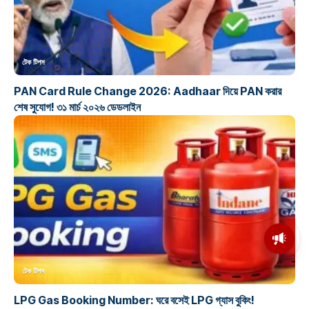
টেক টিপস
PAN Card Rule Change 2026: Aadhaar দিয়ে PAN করার
শেষ সুযোগ! ৩১ মার্চ ২০২৬ ডেডলাইন
মসজিদের মাইক কেন খুলছে পুলিশ?
ডিজিপির কাছে জবাব চাইলেন নওশাদ
সিদ্দিকী; ব্যাখ্যা না মিললে আইনি পদক্ষেপের
ইঙ্গিত
টেক টিপস
LPG Gas Booking Number: ঘরে বসেই LPG গ্যাস বুকিং!