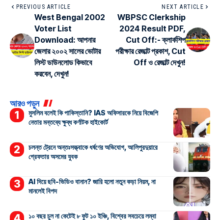
PREVIOUS ARTICLE
NEXT ARTICLE
West Bengal 2002
WBPSC Clerkship
Voter List
2024 Result PDF,
Download: আপনার
Cut Off:- ক্লার্কশিপ
জেলার ২০০২ সালের ভোটার
পরীক্ষার রেজাল্ট প্রকাশ, Cut
লিস্ট ডাউনলোড কিভাবে
Off ও রেজাল্ট দেখুন!
করবেন, দেখুন!
আরও পড়ুন
মুসলিম বলেই কি পাকিস্তানি? IAS অফিসারকে নিয়ে বিজেপি
নেতার মন্তব্যে ক্ষুব্ধ কর্ণাটক হাইকোর্ট
চলন্ত ট্রেনে অন্তঃসত্ত্বাকে ধর্ষণের অভিযোগ, আলিপুরদুয়ারে
গ্রেফতার অসমের যুবক
AI দিয়ে ছবি-ভিডিও বানান? জারি হলো নতুন কড়া নিয়ম, না
মানলেই বিপদ
১০ বছর চুল না কেটেই ৮ ফুট ১০ ইঞ্চি, বিশ্বের সবচেয়ে লম্বা