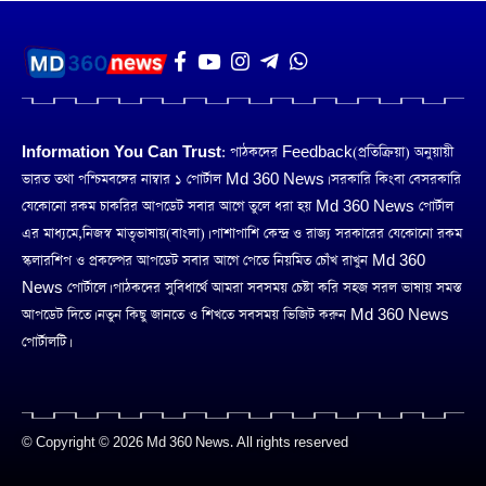
Information You Can Trust:
পাঠকদের Feedback(প্রতিক্রিয়া) অনুয়ায়ী
ভারত তথা পশ্চিমবঙ্গের নাম্বার ১ পোর্টাল Md 360 News। সরকারি কিংবা বেসরকারি
যেকোনো রকম চাকরির আপডেট সবার আগে তুলে ধরা হয় Md 360 News পোর্টাল
এর মাধ্যমে,নিজস্ব মাতৃভাষায়(বাংলা)। পাশাপাশি কেন্দ্র ও রাজ্য সরকারের যেকোনো রকম
স্কলারশিপ ও প্রকল্পের আপডেট সবার আগে পেতে নিয়মিত চোঁখ রাখুন Md 360
News পোর্টালে। পাঠকদের সুবিধার্থে আমরা সবসময় চেষ্টা করি সহজ সরল ভাষায় সমস্ত
আপডেট দিতে। নতুন কিছু জানতে ও শিখতে সবসময় ভিজিট করুন Md 360 News
পোর্টালটি।
© Copyright © 2026 Md 360 News. All rights reserved