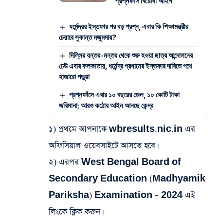
প্রশ্নফাঁস বিরোধী আইন
ধর্মেন্দ্রর ইস্তফার পর বড় প্রশ্ন, এবার কি শিক্ষামন্ত্রীর
চেয়ারে সুকান্ত মজুমদার?
দিল্লির যন্তর-মন্তর থেকে শুরু হওয়া ছাত্র আন্দোলনের
ঢেউ এবার কলকাতায়, ধর্মেন্দ্র প্রধানের ইস্তফার দাবিতে পথে
হাজারো পড়ুয়া
প্রশ্নফাঁসে এবার ১০ বছরের জেল, ১০ কোটি টাকা
জরিমানা; আরও কঠোর আইন আনছে কেন্দ্র
১) প্রথমে আপনাকে wbresults.nic.in এর
অফিসিয়াল ওয়েবসাইটে আসতে হবে।
২) এরপর West Bengal Board of
Secondary Education (Madhyamik
Pariksha) Examination – 2024 এই
লিংকে ক্লিক করুন।