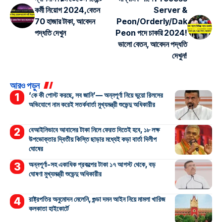
কর্মী নিয়োগ 2024,বেতন
Server &
70 হাজার টাকা, আবেদন
Peon/Orderly/Dak
পদ্ধতি দেখুন
Peon পদে চাকরি 2024!
ভালো বেতন, আবেদন পদ্ধতি
দেখুন!
আরও পড়ুন
‘কে কী পোস্ট করছে, সব জানি’— অন্নপূর্ণা নিয়ে ভুয়ো রিলসের
অভিযোগে নাম করেই সতর্কবার্তা মুখ্যমন্ত্রী শুভেন্দু অধিকারীর
বেআইনিভাবে আবাসের টাকা নিলে ফেরত দিতেই হবে, ১৮ লক্ষ
উপভোক্তার দ্বিতীয় কিস্তি ছাড়ার মধ্যেই কড়া বার্তা দিলীপ
ঘোষের
অন্নপূর্ণা-সহ একাধিক প্রকল্পের টাকা ১৭ আগস্ট থেকে, বড়
ঘোষণা মুখ্যমন্ত্রী শুভেন্দু অধিকারীর
রাষ্ট্রপতির অনুমোদন মেলেনি, গুন্ডা দমন আইন নিয়ে মামলা খারিজ
কলকাতা হাইকোর্টে