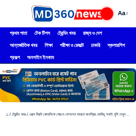
Aa
প্রথম পাতা
টেক টিপস
ট্রেন্ডিং খবর
রাজ্য ও দেশ
আন্তর্জাতিক খবর
শিক্ষা
পরীক্ষা ও রেজাল্ট
চাকরি
স্কলারশিপ
প্রকল্প
অনলাইন ইনকাম
⌂
/
ট্রেন্ডিং খবর
/
এক্সে বিরাট কোহলিকে পেছনে ফেললেন ভারতে জনপ্রিয় মোদির, সবাই খুশি দেখুন বিস্তারিত!