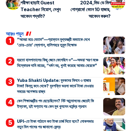
পরীক্ষা ছাড়াই Guest
2024,মিড ডে মিল
Teacher নিয়োগ, দেখুন
পোগ্রামে! বেতন 10 হাজার,
আবেদন পদ্ধতি?
আবেদন করুন?
আরও পড়ুন
“আমরা মরে যেতাম”—প্রাক্তন মুখ্যমন্ত্রী মমতাকে দেখে
‘চোর-চোর’ স্লোগান, হালিশহরে তুমুল বিক্ষোভ
হয়তো হাসপাতালের কিছু জেনে ফেলেছিল ও”—অভয়া স্মরণ মঞ্চে
বিস্ফোরক দাবি মায়ের, “ধর্ষণ নয়, খুনই করেছে আমার মেয়েকে”
Yuba Shakti Update: যুবকদের মিলবে ৩ হাজার
টাকা! কিন্তু কবে থেকে? যুবশক্তি ভরসা কার্ডে টাকা দেওয়ার
সময়ের অপেক্ষায় রাজ্য
কেন শিক্ষামন্ত্রীর পদ ছেড়েছিলেন? নিট আন্দোলনের জেরেই কি
ইস্তফা, দুই সপ্তাহ পর কেন মুখ খুললেন ধর্মেন্দ্র প্রধান
UPI-তে টাকা পাঠালে কত টাকা চার্জ দিতে হবে? লোকসভার
নতুন বিল পাসের পর জানালো কেন্দ্র