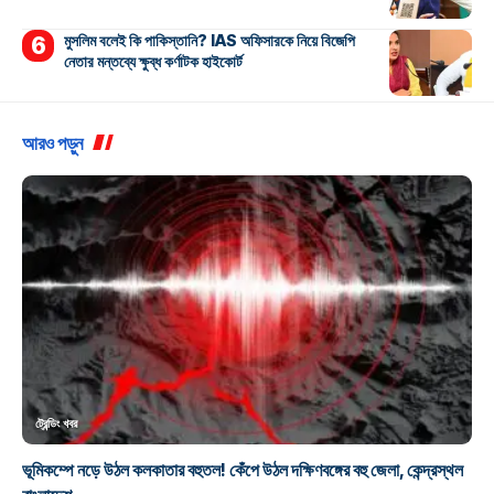
মুসলিম বলেই কি পাকিস্তানি? IAS অফিসারকে নিয়ে বিজেপি
নেতার মন্তব্যে ক্ষুব্ধ কর্ণাটক হাইকোর্ট
আরও পড়ুন
ট্রেন্ডিং খবর
ভূমিকম্পে নড়ে উঠল কলকাতার বহুতল! কেঁপে উঠল দক্ষিণবঙ্গের বহু জেলা, কেন্দ্রস্থল