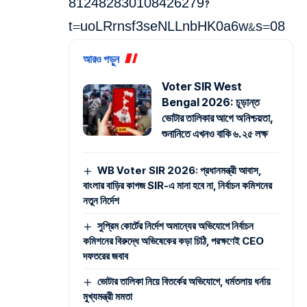
812482830108426279?
t=uoLRrnsf3seNLLnbHK0a6w&s=08
আরও পড়ুন
Voter SIR West
Bengal 2026: চূড়ান্ত
ভোটার তালিকার আগে অনিশ্চয়তা,
শুনানিতে এখনও বাকি ৬.২৫ লক্ষ
WB Voter SIR 2026: প্রধানমন্ত্রী আবাস,
বাংলার বাড়ির কাগজ SIR-এ মানা হবে না, নির্বাচন কমিশনের
নতুন নির্দেশ
সুপ্রিম কোর্টের নির্দেশ অমান্যের অভিযোগে নির্বাচন
কমিশনের বিরুদ্ধে অভিষেকের কড়া চিঠি, পরক্ষণেই CEO
দফতরের জবাব
ভোটার তালিকা নিয়ে বিতর্কের অভিযোগে, ধর্মতলায় ধর্নায়
মুখ্যমন্ত্রী মমতা