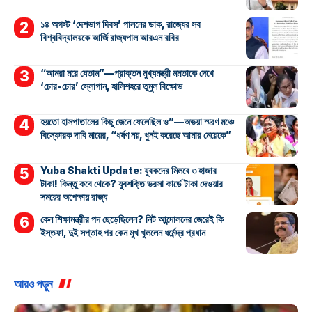
১৪ অগস্ট ‘দেশভাগ দিবস’ পালনের ডাক, রাজ্যের সব
বিশ্ববিদ্যালয়কে আর্জি রাজ্যপাল আরএন রবির
“আমরা মরে যেতাম”—প্রাক্তন মুখ্যমন্ত্রী মমতাকে দেখে
‘চোর-চোর’ স্লোগান, হালিশহরে তুমুল বিক্ষোভ
হয়তো হাসপাতালের কিছু জেনে ফেলেছিল ও”—অভয়া স্মরণ মঞ্চে
বিস্ফোরক দাবি মায়ের, “ধর্ষণ নয়, খুনই করেছে আমার মেয়েকে”
Yuba Shakti Update: যুবকদের মিলবে ৩ হাজার
টাকা! কিন্তু কবে থেকে? যুবশক্তি ভরসা কার্ডে টাকা দেওয়ার
সময়ের অপেক্ষায় রাজ্য
কেন শিক্ষামন্ত্রীর পদ ছেড়েছিলেন? নিট আন্দোলনের জেরেই কি
ইস্তফা, দুই সপ্তাহ পর কেন মুখ খুললেন ধর্মেন্দ্র প্রধান
আরও পড়ুন