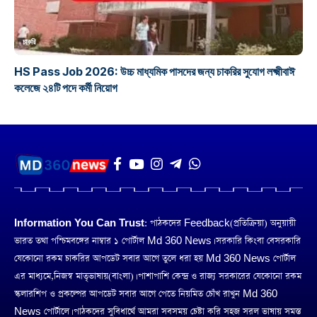
চাকরি
HS Pass Job 2026: উচ্চ মাধ্যমিক পাসদের জন্য চাকরির সুযোগ লক্ষ্মীবাঈ
কলেজে ২৪টি পদে কর্মী নিয়োগ
Information You Can Trust:
পাঠকদের Feedback(প্রতিক্রিয়া) অনুয়ায়ী
ভারত তথা পশ্চিমবঙ্গের নাম্বার ১ পোর্টাল Md 360 News। সরকারি কিংবা বেসরকারি
যেকোনো রকম চাকরির আপডেট সবার আগে তুলে ধরা হয় Md 360 News পোর্টাল
এর মাধ্যমে,নিজস্ব মাতৃভাষায়(বাংলা)। পাশাপাশি কেন্দ্র ও রাজ্য সরকারের যেকোনো রকম
স্কলারশিপ ও প্রকল্পের আপডেট সবার আগে পেতে নিয়মিত চোঁখ রাখুন Md 360
News পোর্টালে। পাঠকদের সুবিধার্থে আমরা সবসময় চেষ্টা করি সহজ সরল ভাষায় সমস্ত