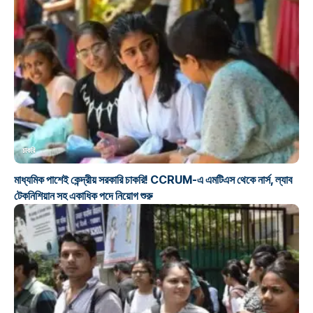
চাকরি
মাধ্যমিক পাশেই কেন্দ্রীয় সরকারি চাকরি! CCRUM-এ এমটিএস থেকে নার্স, ল্যাব
টেকনিশিয়ান সহ একাধিক পদে নিয়োগ শুরু