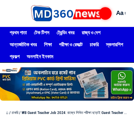
Aa
প্রথম পাতা
টেক টিপস
ট্রেন্ডিং খবর
রাজ্য ও দেশ
আন্তর্জাতিক খবর
শিক্ষা
পরীক্ষা ও রেজাল্ট
চাকরি
স্কলারশিপ
প্রকল্প
অনলাইন ইনকাম
⌂
/
চাকরি
/
WB Guest Teacher Job 2024: রাজ্যে লিখিত পরীক্ষা ছাড়াই Guest Teacher নিয়োগ, দেখুন আবেদন পদ্ধতি?