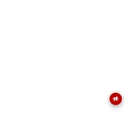
মসজিদের মাইক কেন খুলছে পুলিশ?
ডিজিপির কাছে জবাব চাইলেন নওশাদ
সিদ্দিকী; ব্যাখ্যা না মিললে আইনি পদক্ষেপের
ইঙ্গিত