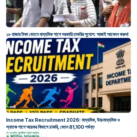
চাকরি
১৮ হাজার টাকা বেতনে মাধ্যমিক পাশে সরকারি চাকরির সুযোগ: আজই আবেদন করুন!
চাকরি
Income Tax Recruitment 2026: মাধ্যমিক, উচ্চমাধ্যমিক ও
স্নাতক পাশে আয়কর বিভাগে চাকরি, বেতন 81,100 পর্যন্ত