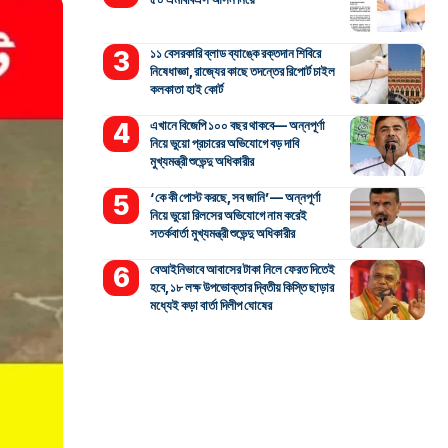
১১ বেসরকারি ব্লাড ব্যাঙ্কে রক্তদান শিবিরে
নিষেধাজ্ঞা, রাজ্যের কাছে তদন্তের রিপোর্ট চাইল
কলকাতা হাই কোর্ট
এখানে বিজেপি ১০০ বছর থাকবে— অন্নপূর্ণা
নিয়ে ভুয়ো প্রচারের অভিযোগে বড় দাবি
মুখ্যমন্ত্রী শুভেন্দু অধিকারীর
‘কে কী পোস্ট করছে, সব জানি’— অন্নপূর্ণা
নিয়ে ভুয়ো রিলসের অভিযোগে নাম করেই
সতর্কবার্তা মুখ্যমন্ত্রী শুভেন্দু অধিকারীর
বেআইনিভাবে আবাসের টাকা নিলে ফেরত দিতেই
হবে, ১৮ লক্ষ উপভোক্তার দ্বিতীয় কিস্তি ছাড়ার
মধ্যেই কড়া বার্তা দিলীপ ঘোষের