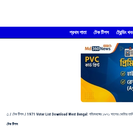
প্রথম পাতা
টেক টিপস
ট্রেন্ডিং খব
⌂
/
টেক টিপস
/
1971 Voter List Download West Bengal: পশ্চিমবঙ্গের ১৯৭১ সালের ভোটার তাল
টেক টিপস