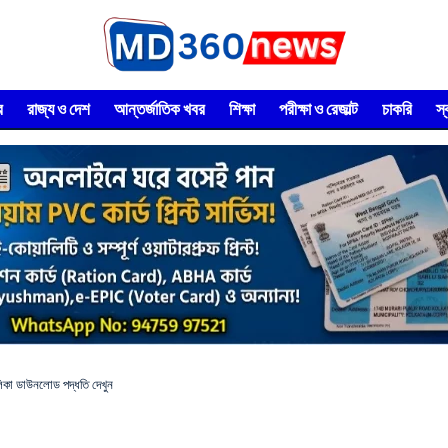
র
রাজ্য ও দেশ
আন্তর্জাতিক খবর
শিক্ষা
পরীক্ষা ও রেজাল্ট
চাকরি
স
িকা ডাউনলোড পদ্ধতি দেখুন