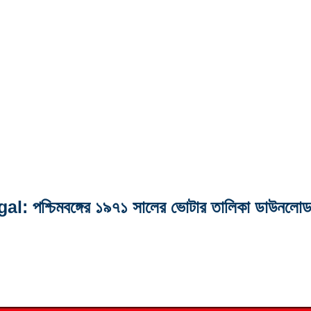
চিমবঙ্গের ১৯৭১ সালের ভোটার তালিকা ডাউনলোড প