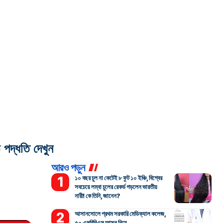
দ্ধতি দেখুন
আরও পড়ুন
১০ বছর চুল না কেটেই ৮ ফুট ১০ ইঞ্চি, বিশ্বের
সবচেয়ে লম্বা চুলের রেকর্ড গড়লেন ভারতীয়
নারী! কে তিনি, জানেন?
আসানসোলে প্রথম সরকারি মেডিক্যাল কলেজ,
৫০ এমবিবিএস আসন নিয়ে