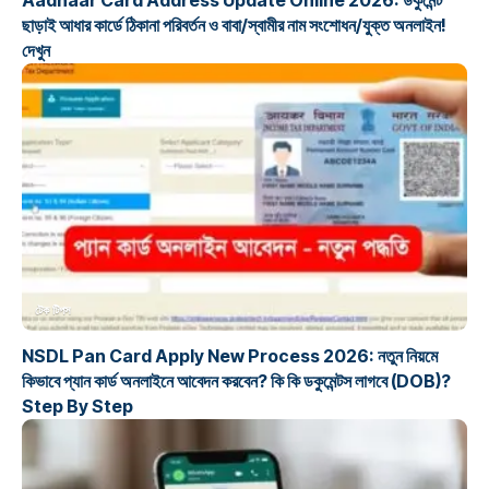
ছাড়াই আধার কার্ডে ঠিকানা পরিবর্তন ও বাবা/স্বামীর নাম সংশোধন/যুক্ত অনলাইন!
দেখুন
টেক টিপস
NSDL Pan Card Apply New Process 2026: নতুন নিয়মে
কিভাবে প্যান কার্ড অনলাইনে আবেদন করবেন? কি কি ডকুমেন্টস লাগবে (DOB)?
Step By Step