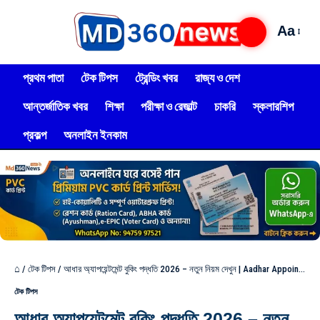
Aa
প্রথম পাতা
টেক টিপস
ট্রেন্ডিং খবর
রাজ্য ও দেশ
আন্তর্জাতিক খবর
শিক্ষা
পরীক্ষা ও রেজাল্ট
চাকরি
স্কলারশিপ
প্রকল্প
অনলাইন ইনকাম
⌂
/
টেক টিপস
/
আধার অ্যাপয়েন্টমেন্ট বুকিং পদ্ধতি 2026 – নতুন নিয়ম দেখুন | Aadhar Appointment Book Online West Bengal 2026
টেক টিপস
আধার অ্যাপয়েন্টমেন্ট বুকিং পদ্ধতি 2026 – নতুন