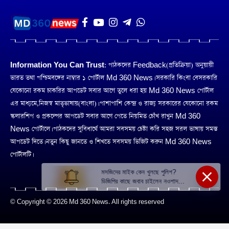
Information You Can Trust:
পাঠকদের Feedback(প্রতিক্রিয়া) অনুয়ায়ী
ভারত তথা পশ্চিমবঙ্গের নাম্বার ১ পোর্টাল Md 360 News। সরকারি কিংবা বেসরকারি
যেকোনো রকম চাকরির আপডেট সবার আগে তুলে ধরা হয় Md 360 News পোর্টাল
এর মাধ্যমে,নিজস্ব মাতৃভাষায়(বাংলা)। পাশাপাশি কেন্দ্র ও রাজ্য সরকারের যেকোনো রকম
স্কলারশিপ ও প্রকল্পের আপডেট সবার আগে পেতে নিয়মিত চোঁখ রাখুন Md 360
News পোর্টালে। পাঠকদের সুবিধার্থে আমরা সবসময় চেষ্টা করি সহজ সরল ভাষায় সমস্ত
আপডেট দিতে। নতুন কিছু জানতে ও শিখতে সবসময় ভিজিট করুন Md 360 News
পোর্টালটি।
মসজিদের মাইক কেন খুলছে পুলিশ?
ডিজিপির কাছে জবাব চাইলেন নওশাদ
সিদ্দিকী; ব্যাখ্যা না মিললে আইনি পদক্ষেপের
ইঙ্গিত
© Copyright © 2026 Md 360 News. All rights reserved