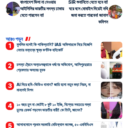
বাংলাদেশ ভিসা না দেওয়ায়
SIR শুনানিতে যেতে হবে না!
আইসিসির ভারতীয় সদস্য ঢাকায়
ঘরে বসে মোবাইল দিয়েই নথি
যেতে পারলেন না!
জমা করতে পারবেন! জানাল
কমিশন
আরও পড়ুন
মুসলিম বলেই কি পাকিস্তানি? IAS অফিসারকে নিয়ে বিজেপি
নেতার মন্তব্যে ক্ষুব্ধ কর্ণাটক হাইকোর্ট
চলন্ত ট্রেনে অন্তঃসত্ত্বাকে ধর্ষণের অভিযোগ, আলিপুরদুয়ারে
গ্রেফতার অসমের যুবক
AI দিয়ে ছবি-ভিডিও বানান? জারি হলো নতুন কড়া নিয়ম, না
মানলেই বিপদ
১০ বছর চুল না কেটেই ৮ ফুট ১০ ইঞ্চি, বিশ্বের সবচেয়ে লম্বা
চুলের রেকর্ড গড়লেন ভারতীয় নারী! কে তিনি, জানেন?
আসানসোলে প্রথম সরকারি মেডিক্যাল কলেজ, ৫০ এমবিবিএস