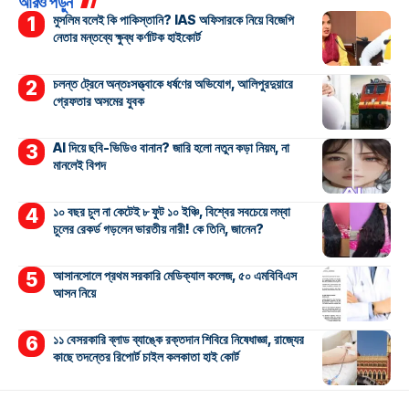
আরও পড়ুন
মুসলিম বলেই কি পাকিস্তানি? IAS অফিসারকে নিয়ে বিজেপি
নেতার মন্তব্যে ক্ষুব্ধ কর্ণাটক হাইকোর্ট
চলন্ত ট্রেনে অন্তঃসত্ত্বাকে ধর্ষণের অভিযোগ, আলিপুরদুয়ারে
গ্রেফতার অসমের যুবক
AI দিয়ে ছবি-ভিডিও বানান? জারি হলো নতুন কড়া নিয়ম, না
মানলেই বিপদ
১০ বছর চুল না কেটেই ৮ ফুট ১০ ইঞ্চি, বিশ্বের সবচেয়ে লম্বা
চুলের রেকর্ড গড়লেন ভারতীয় নারী! কে তিনি, জানেন?
আসানসোলে প্রথম সরকারি মেডিক্যাল কলেজ, ৫০ এমবিবিএস
আসন নিয়ে
১১ বেসরকারি ব্লাড ব্যাঙ্কে রক্তদান শিবিরে নিষেধাজ্ঞা, রাজ্যের
কাছে তদন্তের রিপোর্ট চাইল কলকাতা হাই কোর্ট