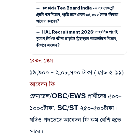
কলকাতায় Tea Board India -এ ম্যানেজমেন্ট
ট্রেনি পদে নিয়োগ, প্রতি মাসে বেতন ৩৫,০০০ টাকা! কীভাবে
আবেদন করবেন?
HAL Recruitment 2026: মাধ্যমিক পাশেই
সুযোগ,লিখিত পরীক্ষা ছাড়াই! হিন্দুস্থান আরোনটিক্সে নিয়োগ,
কীভাবে আবেদন?
বেতন স্কেল
১৯,৯০০ – ২,০৮,৭০০ টাকা ( গ্রেড ২-১১)
আবেদন ফি
জেনারেল/OBC/EWS প্রার্থীদের ৫০০–
১০০০টাকা, SC/ST ২৫০-৫০০টাকা।
যদিও পদভেদে‌ আবেদন ফি কম বেশি হতে
পারে।