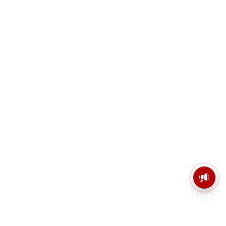
মসজিদের মাইক কেন খুলছে পুলিশ?
ডিজিপির কাছে জবাব চাইলেন নওশাদ
সিদ্দিকী; ব্যাখ্যা না মিললে আইনি পদক্ষেপের
ইঙ্গিত