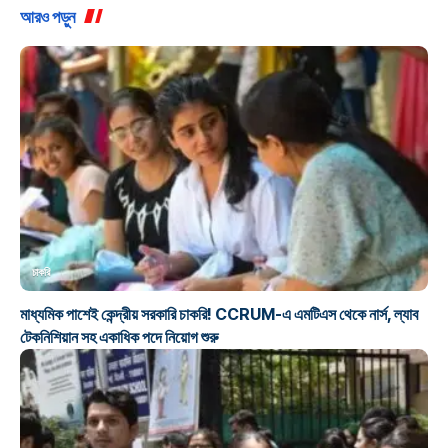
আরও পড়ুন
চাকরি
মাধ্যমিক পাশেই কেন্দ্রীয় সরকারি চাকরি! CCRUM-এ এমটিএস থেকে নার্স, ল্যাব
টেকনিশিয়ান সহ একাধিক পদে নিয়োগ শুরু