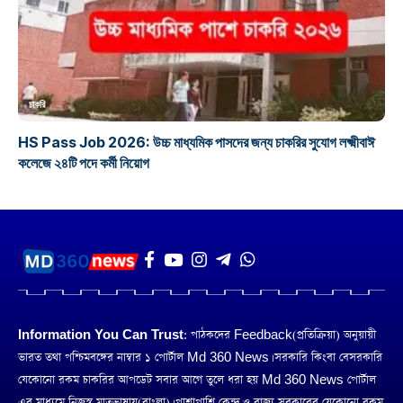
চাকরি
HS Pass Job 2026: উচ্চ মাধ্যমিক পাসদের জন্য চাকরির সুযোগ লক্ষ্মীবাঈ
কলেজে ২৪টি পদে কর্মী নিয়োগ
Information You Can Trust:
পাঠকদের Feedback(প্রতিক্রিয়া) অনুয়ায়ী
ভারত তথা পশ্চিমবঙ্গের নাম্বার ১ পোর্টাল Md 360 News। সরকারি কিংবা বেসরকারি
যেকোনো রকম চাকরির আপডেট সবার আগে তুলে ধরা হয় Md 360 News পোর্টাল
এর মাধ্যমে,নিজস্ব মাতৃভাষায়(বাংলা)। পাশাপাশি কেন্দ্র ও রাজ্য সরকারের যেকোনো রকম