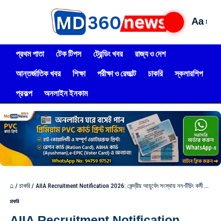
Aa
প্রথম পাতা
টেক টিপস
ট্রেন্ডিং খবর
রাজ্য ও দেশ
আন্তর্জাতিক খবর
শিক্ষা
পরীক্ষা ও রেজাল্ট
চাকরি
স্কলারশিপ
প্রকল্প
অনলাইন ইনকাম
⌂
/
চাকরি
/
AIIA Recruitment Notification 2026: কেন্দ্রীয় আয়ুর্বেদ সংস্থায় নন-টিচিং কর্মী নিয়োগ, আজ‌ই আবেদন করুন!
চাকরি
AIIA Recruitment Notification