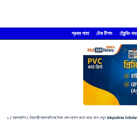
প্রথম পাতা
টেক টিপস
ট্রেন্ডিং খব
⌂
/
স্কলারশিপ
/
ঐক্যশ্রী স্কলারশিপের টাকা কোন ক্লাস কতো করো পাবে দেখুন Aikyashree Schola