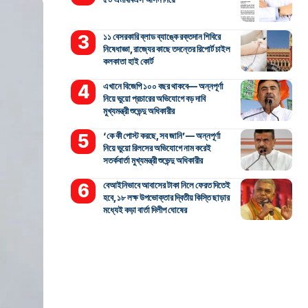
১১ বেসরকারি ব্লাড ব্যাঙ্কে রক্তদান শিবিরে
নিষেধাজ্ঞা, রাজ্যের কাছে তদন্তের রিপোর্ট চাইল
কলকাতা হাই কোর্ট
এখানে বিজেপি ১০০ বছর থাকবে— অন্নপূর্ণা
নিয়ে ভুয়ো প্রচারের অভিযোগে বড় দাবি
মুখ্যমন্ত্রী শুভেন্দু অধিকারীর
‘কে কী পোস্ট করছে, সব জানি’— অন্নপূর্ণা
নিয়ে ভুয়ো রিলসের অভিযোগে নাম করেই
সতর্কবার্তা মুখ্যমন্ত্রী শুভেন্দু অধিকারীর
বেআইনিভাবে আবাসের টাকা নিলে ফেরত দিতেই
হবে, ১৮ লক্ষ উপভোক্তার দ্বিতীয় কিস্তি ছাড়ার
মধ্যেই কড়া বার্তা দিলীপ ঘোষের