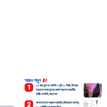
আরও পড়ুন
১০ বছর চুল না কেটেই ৮ ফুট ১০ ইঞ্চি, বিশ্বের
সবচেয়ে লম্বা চুলের রেকর্ড গড়লেন ভারতীয়
নারী! কে তিনি, জানেন?
আসানসোলে প্রথম সরকারি মেডিক্যাল কলেজ,
৫০ এমবিবিএস আসন নিয়ে