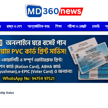
র
রাজ্য ও দেশ
আন্তর্জাতিক খবর
শিক্ষা
পরীক্ষা ও রেজাল্ট
চাকরি
স
rship Status