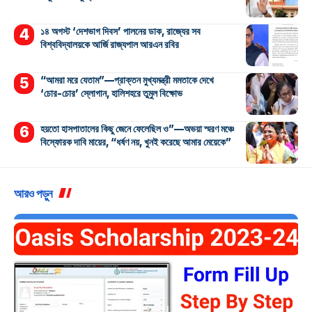
১৪ অগস্ট ‘দেশভাগ দিবস’ পালনের ডাক, রাজ্যের সব
বিশ্ববিদ্যালয়কে আর্জি রাজ্যপাল আরএন রবির
“আমরা মরে যেতাম”—প্রাক্তন মুখ্যমন্ত্রী মমতাকে দেখে
‘চোর-চোর’ স্লোগান, হালিশহরে তুমুল বিক্ষোভ
হয়তো হাসপাতালের কিছু জেনে ফেলেছিল ও”—অভয়া স্মরণ মঞ্চে
বিস্ফোরক দাবি মায়ের, “ধর্ষণ নয়, খুনই করেছে আমার মেয়েকে”
আরও পড়ুন