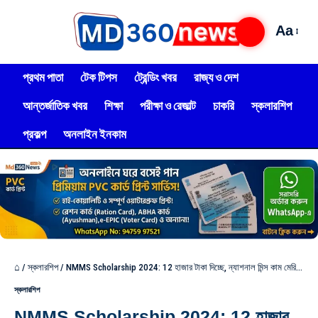
Aa
প্রথম পাতা
টেক টিপস
ট্রেন্ডিং খবর
রাজ্য ও দেশ
আন্তর্জাতিক খবর
শিক্ষা
পরীক্ষা ও রেজাল্ট
চাকরি
স্কলারশিপ
প্রকল্প
অনলাইন ইনকাম
⌂
/
স্কলারশিপ
/
NMMS Scholarship 2024: 12 হাজার টাকা দিচ্ছে, ন্যাশনাল মিন্স কাম মেরিট স্কলারশিপে! আবেদন করুন?
স্কলারশিপ
NMMS Scholarship 2024: 12 হাজার