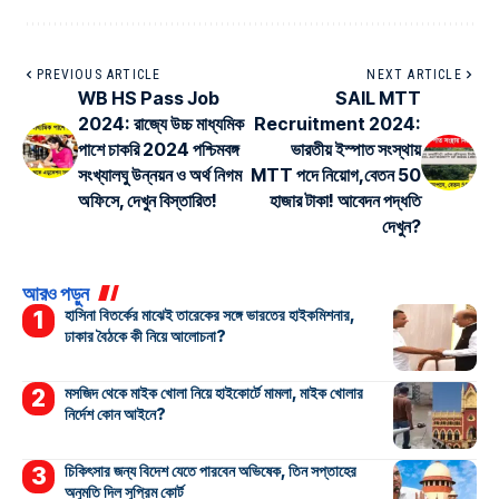
PREVIOUS ARTICLE
NEXT ARTICLE
WB HS Pass Job
SAIL MTT
2024: রাজ্যে উচ্চ মাধ্যমিক
Recruitment 2024:
পাশে চাকরি 2024 পশ্চিমবঙ্গ
ভারতীয় ইস্পাত সংস্থায়
সংখ্যালঘু উন্নয়ন ও অর্থ নিগম
MTT পদে নিয়োগ,বেতন 50
অফিসে, দেখুন বিস্তারিত!
হাজার টাকা! আবেদন পদ্ধতি
দেখুন?
আরও পড়ুন
হাসিনা বিতর্কের মাঝেই তারেকের সঙ্গে ভারতের হাইকমিশনার,
ঢাকার বৈঠকে কী নিয়ে আলোচনা?
মসজিদ থেকে মাইক খোলা নিয়ে হাইকোর্টে মামলা, মাইক খোলার
নির্দেশ কোন আইনে?
চিকিৎসার জন্য বিদেশ যেতে পারবেন অভিষেক, তিন সপ্তাহের
অনুমতি দিল সুপ্রিম কোর্ট