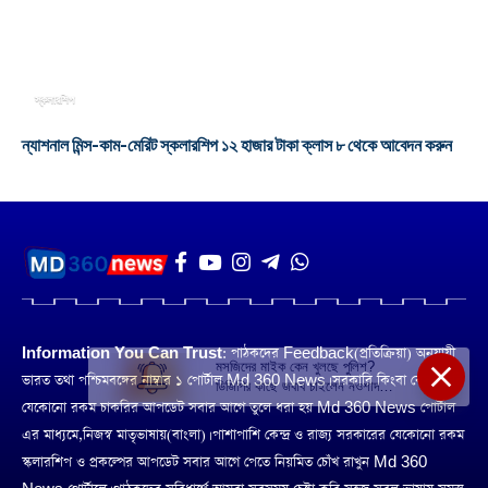
স্কলারশিপ
ন্যাশনাল মিন্স-কাম-মেরিট স্কলারশিপ ১২ হাজার টাকা ক্লাস ৮ থেকে আবেদন করুন
Information You Can Trust:
পাঠকদের Feedback(প্রতিক্রিয়া) অনুয়ায়ী
মসজিদের মাইক কেন খুলছে পুলিশ?
ভারত তথা পশ্চিমবঙ্গের নাম্বার ১ পোর্টাল Md 360 News। সরকারি কিংবা বেসরকারি
ডিজিপির কাছে জবাব চাইলেন নওশাদ
সিদ্দিকী; ব্যাখ্যা না মিললে আইনি পদক্ষেপের
যেকোনো রকম চাকরির আপডেট সবার আগে তুলে ধরা হয় Md 360 News পোর্টাল
ইঙ্গিত
এর মাধ্যমে,নিজস্ব মাতৃভাষায়(বাংলা)। পাশাপাশি কেন্দ্র ও রাজ্য সরকারের যেকোনো রকম
স্কলারশিপ ও প্রকল্পের আপডেট সবার আগে পেতে নিয়মিত চোঁখ রাখুন Md 360