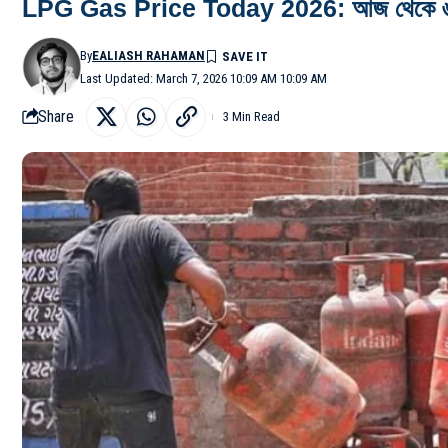
LPG Gas Price Today 2026: আজ থেকে ৬০ টাকা ব
By
EALIASH RAHAMAN
Last Updated: March 7, 2026 10:09 AM 10:09 AM
Share
3 Min Read