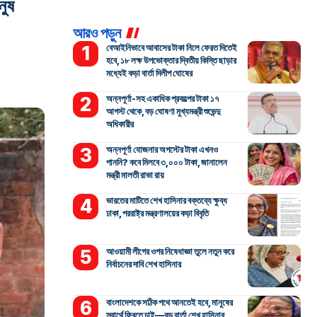
নুষ
আরও পড়ুন
বেআইনিভাবে আবাসের টাকা নিলে ফেরত দিতেই
হবে, ১৮ লক্ষ উপভোক্তার দ্বিতীয় কিস্তি ছাড়ার
মধ্যেই কড়া বার্তা দিলীপ ঘোষের
অন্নপূর্ণা-সহ একাধিক প্রকল্পের টাকা ১৭
আগস্ট থেকে, বড় ঘোষণা মুখ্যমন্ত্রী শুভেন্দু
অধিকারীর
অন্নপূর্ণা যোজনার অগস্টের টাকা এখনও
পাননি? কবে মিলবে ৩,০০০ টাকা, জানালেন
মন্ত্রী মালতী রাভা রায়
ভারতের মাটিতে শেখ হাসিনার বক্তব্যে ক্ষুব্ধ
ঢাকা, পররাষ্ট্র মন্ত্রণালয়ের কড়া বিবৃতি
আওয়ামী লীগের ওপর নিষেধাজ্ঞা তুলে নতুন করে
নির্বাচনের দাবি শেখ হাসিনার
বাংলাদেশকে সঠিক পথে আনতেই হবে, মানুষের
স্বার্থে ফিরতে চাই—বড় বার্তা শেখ হাসিনার