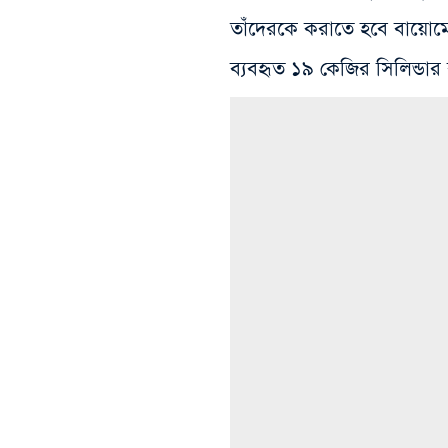
তাঁদেরকে করাতে হবে বায়োমেট
ব্যবহৃত ১৯ কেজির সিলিন্ডার বু